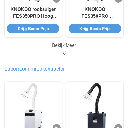
KNOKOO rookzuiger
KNOKOO
FES350PRO Hoog
FES350PRO
efficiënte rookreiniger
Tandheelkundige
Krijg Beste Prijs
Krijg Beste Prijs
voor alle
rookzuigmachine
schoonheidsbehandelingen
Laser, microneedling
Bekijk Meer
Laboratoriumrookextractor