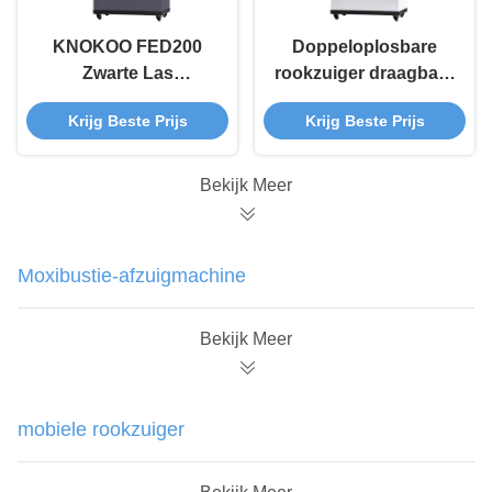
KNOKOO FED200
Doppeloplosbare
Zwarte Las
rookzuiger draagbare
Rooktrekkers Multi
witte FED200 voor
Krijg Beste Prijs
Krijg Beste Prijs
Station Workshop
ESD-solderstation
Rooktrekkers
Bekijk Meer
Moxibustie-afzuigmachine
Bekijk Meer
mobiele rookzuiger