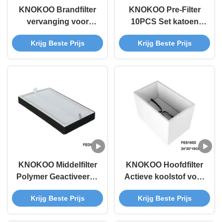
KNOKOO Brandfilter
KNOKOO Pre-Filter
vervanging voor
10PCS Set katoen
FES600 laser
voor FES80 soldeer
Krijg Beste Prijs
Krijg Beste Prijs
rookzuiger
rook extractor
KNOKOO Middelfilter
KNOKOO Hoofdfilter
Polymer Geactiveerde
Actieve koolstof voor
koolstof voor FED80
soldeerrookextractor
Krijg Beste Prijs
Krijg Beste Prijs
Solder Fume
FES150D
Extractor