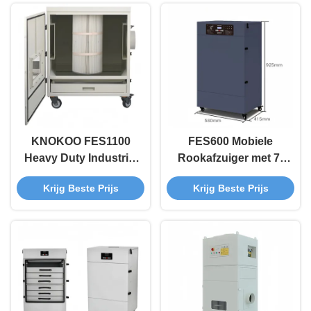
KNOKOO FES1100
FES600 Mobiele
Heavy Duty Industrial
Rookafzuiger met 7-
Fume Extractor
traps filter, 600W
Krijg Beste Prijs
Krijg Beste Prijs
1100W Grote
vermogen en
luchtstroomstofcollector
alarmsysteem voor
voor
industriële
lasersnijmachines
stofafzuiging
voor CO2-vezels en
zwaar lassen