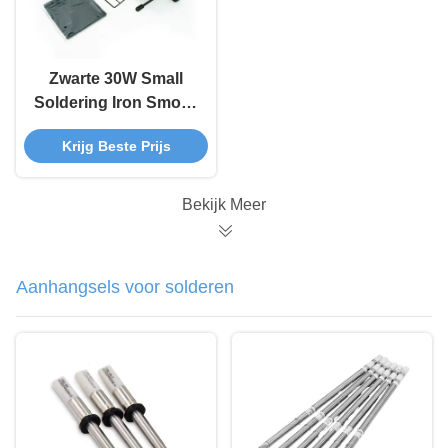
Zwarte 30W Small
Soldering Iron Smoke
Extractor, 493 ESD
Krijg Beste Prijs
Rook Absorber
Bekijk Meer
Aanhangsels voor solderen