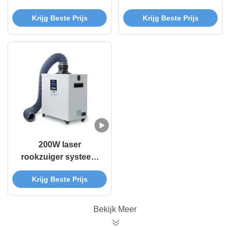
laserrookreiniger met
Rook Afzuiger Voor
Krijg Beste Prijs
Krijg Beste Prijs
meervoudig filtraat
Nagelsalon /
Moxibustie
200W laser
rookzuiger systeem
laser graver
Krijg Beste Prijs
rookreiniger 210W
Bekijk Meer