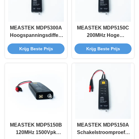
MEASTEK MDP5300A
MEASTEK MDP5150C
Hoogspanningsdifferentiële
200MHz Hoge
sonde, bandbreedte
Spanning
Krijg Beste Prijs
Krijg Beste Prijs
70 MHz en ±3000 V,
Differentiële Probe
voor het testen van
1500V Bereik Dubbele
hoogspanningscircuits
Attenuatie
zoals omvormers en
Verhouding BNC
nieuwe energie
Volledig Compatibel
Anti-interferentie
MEASTEK MDP5150B
MEASTEK MDP5150A
120MHz 1500Vpk
Schakelstroomproefsond