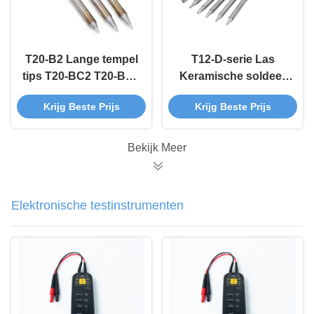
T20-B2 Lange tempel
T12-D-serie Las
tips T20-BC2 T20-BC3
Keramische soldeer
Soldeer ijzer tips OEM
ijzeren puntjes Chisel
Krijg Beste Prijs
Krijg Beste Prijs
ODM
vorm
Bekijk Meer
Elektronische testinstrumenten