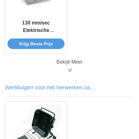
130 mm/sec
Elektrische
etiketverdeler
Krijg Beste Prijs
handmatige sticker
automatische
stickerverdeler X-180
Bekijk Meer
Werktuigen voor het herwerken van
soldeer