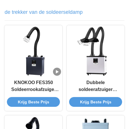
de trekker van de soldeerseldamp
KNOKOO FES350
Dubbele
Soldeerrookafzuiger
soldeerafzuiger
met 430m³/u
Draagbare
Krijg Beste Prijs
Krijg Beste Prijs
Luchthoeveelheid
soldeerafzuiger voor
99,97% Filtratie-
reparatiewerkplaatsen
efficiëntie en
Borstelloze Motor