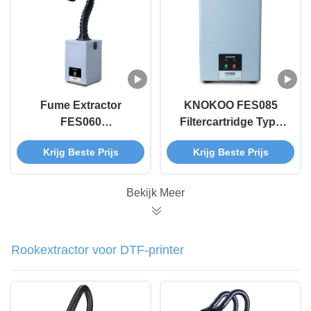
voor Lassen
Fume Extractor
KNOKOO FES085
FES060
Filtercartridge Type
Rookabsorber voor
Rookreiniger 85W
Krijg Beste Prijs
Krijg Beste Prijs
klein lasersolderen
Solder Fume
Extractor
Bekijk Meer
Rookextractor voor DTF-printer