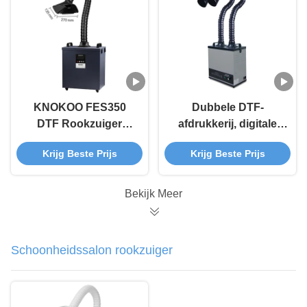
KNOKOO FES350
Dubbele DTF-
DTF Rookzuiger
afdrukkerij, digitale
Zwart 350W
afdrukkerij 200W
Krijg Beste Prijs
Krijg Beste Prijs
Rookzuiger voor
digitaal printen
Bekijk Meer
Schoonheidssalon rookzuiger