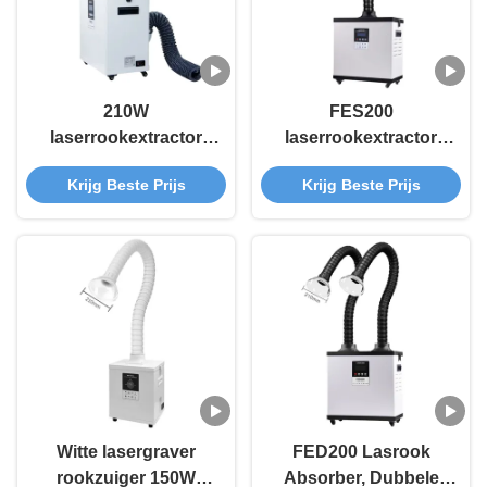
210W
FES200
laserrookextractor
laserrookextractor
met L-vormige
210W
Krijg Beste Prijs
Krijg Beste Prijs
uitlaatpoort en 3-
soldeerrookextractor /
stadiumfiltratie
DTF rookextractor
rookreiniger
Witte lasergraver
FED200 Lasrook
rookzuiger 150W
Absorber, Dubbele