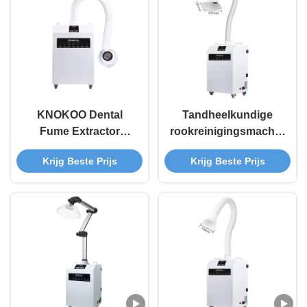
KNOKOO Dental
Tandheelkundige
Fume Extractor
rookreinigingsmachine,
FES350 Pro met 460
kleine draagbare
Krijg Beste Prijs
Krijg Beste Prijs
m3/h Luchtsnelheid
rookopwekkers
99,97% Filtratie-
efficiëntie en 4
Filterlagen voor
tandheelkundige
klinieken