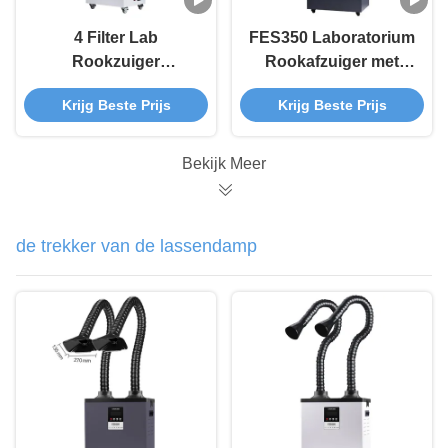
4 Filter Lab
FES350 Laboratorium
Rookzuiger
Rookafzuiger met
Draagbaar 350W Voor
LCD-scherm en 4-
Krijg Beste Prijs
Krijg Beste Prijs
Chemische Bio
traps filtratie voor
Pharma Laboratoria
geluidsarme
chemische
Bekijk Meer
rookbeheersing
de trekker van de lassendamp