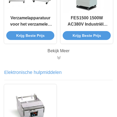
Verzamelapparatuur
FES1500 1500W
voor het verzamelen
AC380V Industriële
van wit industrieel
Rookafzuiging met
Krijg Beste Prijs
Krijg Beste Prijs
stof FES600
Pulse Jet Reiniging
Laserafzuiger 600W 7-
voor Stofverwijdering
stadiumfilter
Bekijk Meer
Elektronische hulpmiddelen