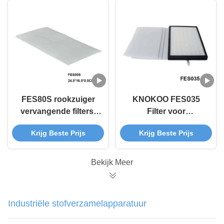
FES80S rookzuiger
KNOKOO FES035
vervangende filters.
Filter voor
Voorfilter en
rookzuigers op een
Krijg Beste Prijs
Krijg Beste Prijs
geactiveerde
paneel
koolstoffilter
combinatiepakket.
Bekijk Meer
Industriële stofverzamelapparatuur