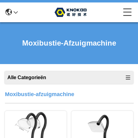
Moxibustie-Afzuigmachine
Alle Categorieën
Moxibustie-afzuigmachine