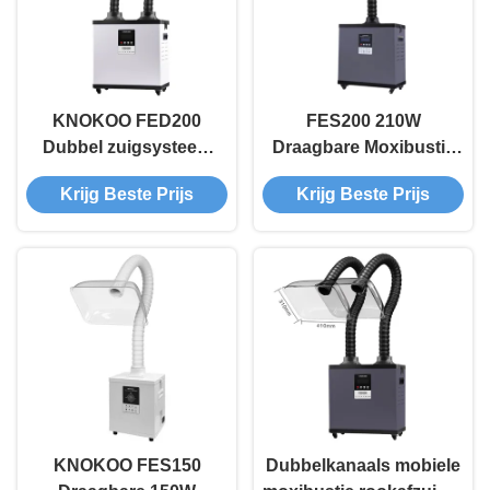
KNOKOO FED200
FES200 210W
Dubbel zuigsysteem
Draagbare Moxibustie
210W Lasrookafzuiger
Rookafzuiger met Stille
Krijg Beste Prijs
Krijg Beste Prijs
met laag geluidsniveau
Werking voor Salons en
Rookafzuigmachine
Klinieken
KNOKOO FES150
Dubbelkanaals mobiele