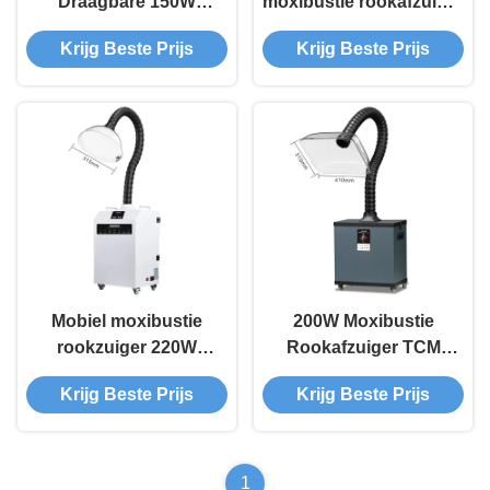
Draagbare 150W
moxibustie rookafzuiger
moxibustie rookzuiger
210W zwarte
Krijg Beste Prijs
Krijg Beste Prijs
met 3-stadiumfilter voor
rookabsorptiezuiveraar
schone lucht in
voor klinieken en
therapiezalen
huizen
Mobiel moxibustie
200W Moxibustie
rookzuiger 220W
Rookafzuiger TCM
Draagbare rookreiniger
Rookverwijderingsapparaa
Krijg Beste Prijs
Krijg Beste Prijs
Rookluchtreiniger
Mobile
1