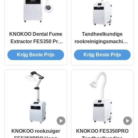
KNOKOO Dental Fume
Tandheelkundige
Extractor FES350 Pro
rookreinigingsmachine,
met 460 m3/h
kleine draagbare
Krijg Beste Prijs
Krijg Beste Prijs
Luchtsnelheid 99,97%
rookopwekkers
Filtratie-efficiëntie en 4
Filterlagen voor
tandheelkundige
klinieken
KNOKOO rookzuiger
KNOKOO FES350PRO