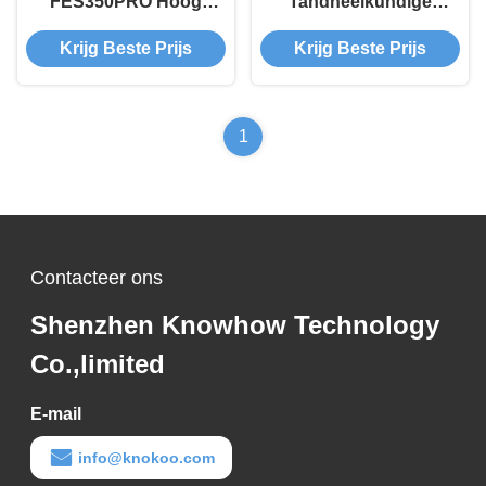
FES350PRO Hoog
Tandheelkundige
efficiënte rookreiniger
rookzuigmachine
Krijg Beste Prijs
Krijg Beste Prijs
voor alle
schoonheidsbehandelingen
Laser, microneedling
1
Contacteer ons
Shenzhen Knowhow Technology
Co.,limited
E-mail
info@knokoo.com