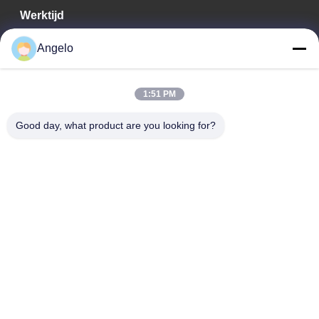
Werktijd
08:00-18:00
Angelo
Ons adres
1:51 PM
Bedrijfadres
Kamer 1508, Taojing Business Building, Minbao Road, Minzhi
Good day, what product are you looking for?
Street, Longhua District, Shenzhen City, provincie Guangdong
Fabrieksadres
Longhua District, Shenzhen City, provincie Guangdong
Tel.
0086-755-29004522
De Goede Kwaliteit van China De trekker van de laserdamp