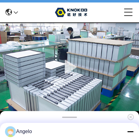
KNOKOO Brandfilter vervanging voor
Angelo
FES600 laser rookzuiger