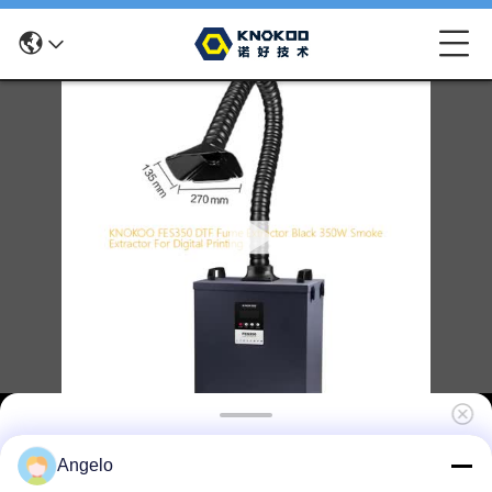
KNOKOO FES350 DTF Rookzuiger Zwart
Angelo
350W Rookzuiger voor digitaal printen