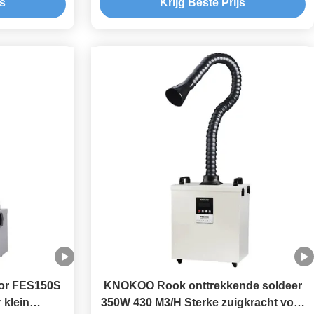
js
Krijg Beste Prijs
tor FES150S
KNOKOO Rook onttrekkende soldeer
 klein
350W 430 M3/H Sterke zuigkracht voor