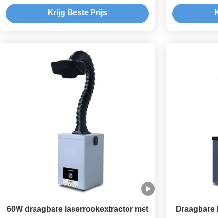
DTF-printer
repara
Krijg Beste Prijs
K
60W draagbare laserrookextractor met
Draagbare 