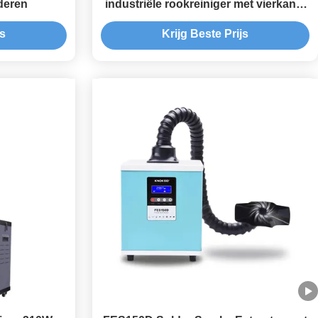
lderen
industriële rookreiniger met vierkante
siliconen hoes
js
Krijg Beste Prijs