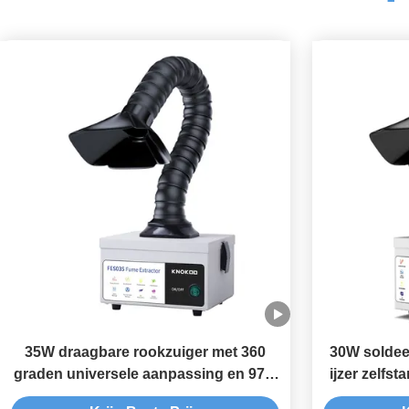
35W draagbare rookzuiger met 360
30W soldeer
graden universele aanpassing en 97%
ijzer zelfs
filterefficiëntie voor zelfstandig lassen