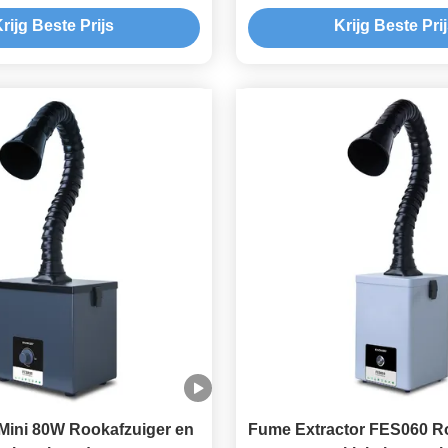
tie zijde-scherm print
laserdrukgraveren zelfst
rijg Beste Prijs
Krijg Beste Pri
Mini 80W Rookafzuiger en
Fume Extractor FES060 R