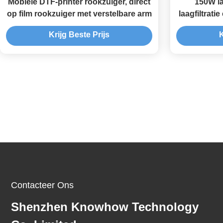
Mobiele DTF-printer rookzuiger, direct
150W la
op film rookzuiger met verstelbare arm
laagfiltrati
rook
Krijg Beste Prijs
K
Contacteer Ons
Shenzhen Knowhow Technology