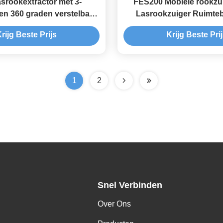
srookextractor met 3-
FES200 Mobiele rookzu
e en 360 graden verstelbare
Lasrookzuiger Ruimte
reinigingsmachine
rijg Beste Prijs
Krijg Beste Pri
1
2
Snel Verbinden
Over Ons