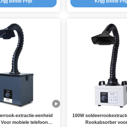
rijg Beste Prijs
Krijg Beste Pri
errook-extractie-eenheid
100W soldeerrookextrac
Voor mobiele telefoon
Rookabsorber voor