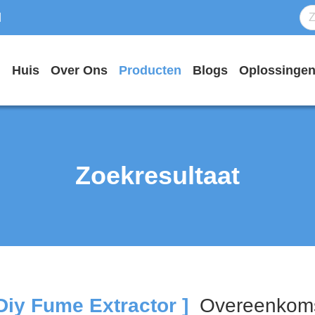
d
Huis
Over Ons
Producten
Blogs
Oplossinge
Zoekresultaat
Diy Fume Extractor ]
Overeenkom