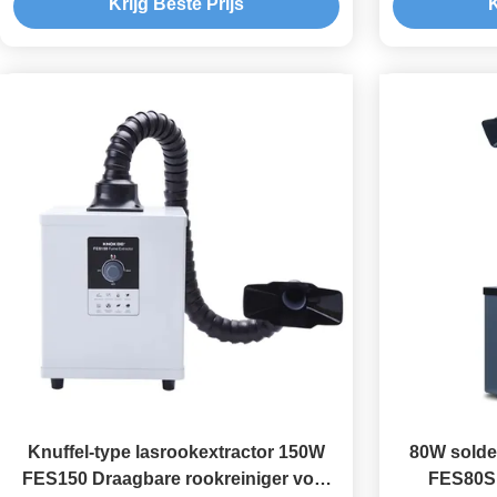
Krijg Beste Prijs
K
Knuffel-type lasrookextractor 150W
80W solde
FES150 Draagbare rookreiniger voor
FES80S 