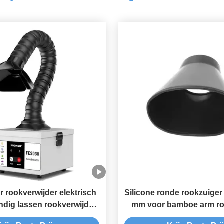
 rookverwijder elektrisch
Silicone ronde rookzuiger
tandig lassen rookverwijder
mm voor bamboe arm ro
FES030