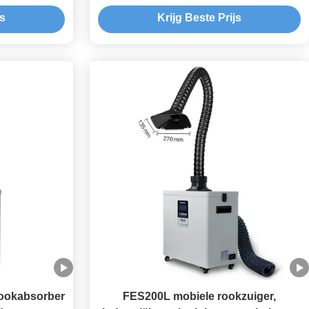
andig lassen
lasergraver
js
Krijg Beste Prijs
ookabsorber
FES200L mobiele rookzuiger,