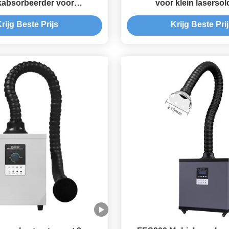
absorbeerder voor
voor klein laserso
averen en Soldeerwerk
rijg Beste Prijs
Krijg Beste Pri