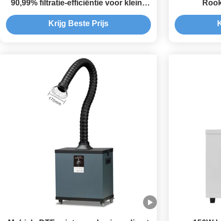
90,99% filtratie-efficiëntie voor kleine
Rook
lasertoepassingen
Lasergr
Krijg Beste Prijs
K