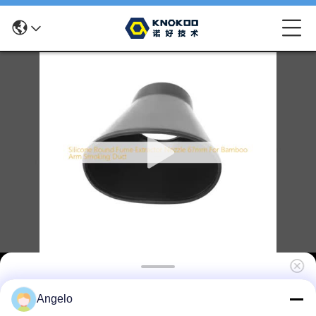
Silicone ronde rookzuiger spuitstuk 67 mm
Angelo
voor bamboe arm roker kanaal