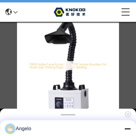
100W soldeerrookextractor FES150S
Angelo
Rookabsorber voor klein laserdrukgraveren