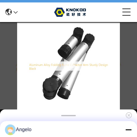
Rookzuiveraar Accessoires | KNOKOO
Angelo
Universele Opvouwbare Aluminiumlegering