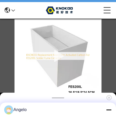
KNOKOO Vervangend hoofdfilter
Angelo
geactiveerde koolstof voor