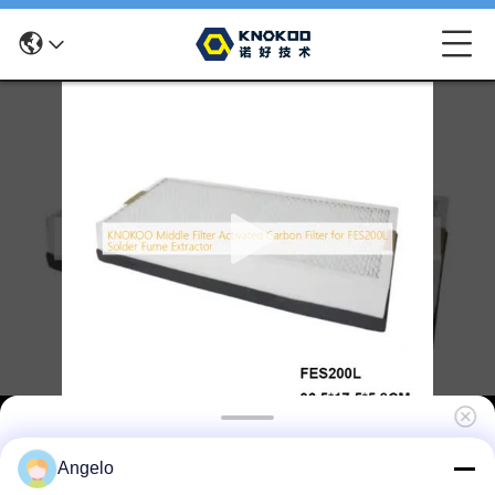
KNOKOO Middenfilter Geactiveerd
Angelo
koolstoffilter voor soldeerafzuiger FES200L