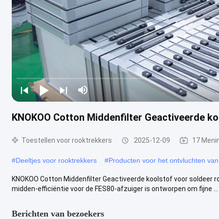
KNOKOO Cotton Middenfilter Geactiveerde koo
Toestellen voor rooktrekkers
2025-12-09
17 Meni
#
Deeltjes voor rooktrekkers
#
Producten voor het ontvluchten van
KNOKOO Cotton Middenfilter Geactiveerde koolstof voor soldeer r
midden-efficiëntie voor de FES80-afzuiger is ontworpen om fijne ...
Berichten van bezoekers