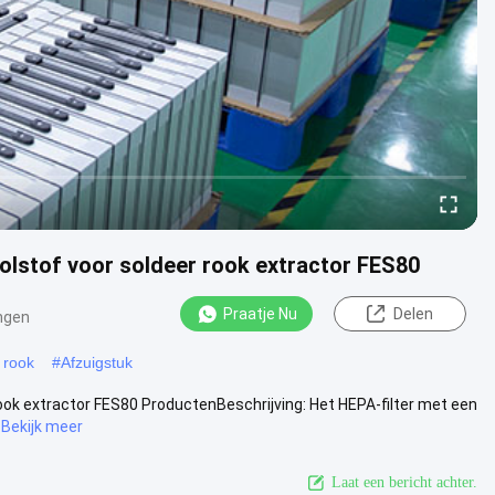
lstof voor soldeer rook extractor FES80
Praatje Nu
Delen
ngen
 rook
#
Afzuigstuk
ook extractor FES80 ProductenBeschrijving: Het HEPA-filter met een
Bekijk meer
Laat een bericht achter.