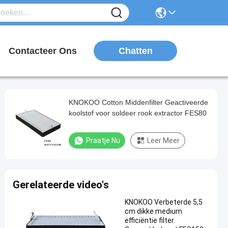
Chatten
n
Contacteer Ons
KNOKOO Cotton Middenfilter Geactiveerde
koolstof voor soldeer rook extractor FES80
Praatje Nu
Leer Meer
Gerelateerde video's
KNOKOO Verbeterde 5,5
cm dikke medium
efficiëntie filter.