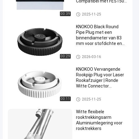
Compatibel met FES150
las rookreiniger.
Toestellen voor rooktrekkers
00:39
2025-11-25
KNOKOO Black Round
Pipe Plug met een
binnendiameter van 83
mm voor stofdichte en
lekdichte afdichting in
rookzuigersystemen -
Toestellen voor rooktrekkers
00:29
2026-03-16
Plug and Play Design
KNOKOO Vervangende
Rookpijp Plug voor Laser
Rookafzuiger | Ronde
Witte Connector
Afdichting
Toestellen voor rooktrekkers
00:11
2025-11-25
Witte flexibele
rooktrekkingsarm
Aluminiumlegering voor
rooktrekkers