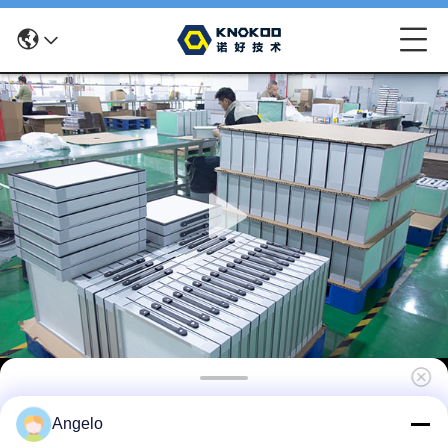
Accessoires voor soldeerdampafzuiger met
Angelo
actieve kool | Hoogrendementsadsorptie |