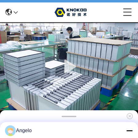
KNOKOO Vervangend voorfilter katoen voor
Angelo
soldeer rook onttrekker FES030