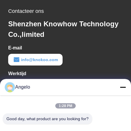
Contacteer ons
Shenzhen Knowhow Technology
Co.,limited
E-mail
info@knokoo.com
Werktijd
08:00-18:00
Angelo
Ons adres
1:28 PM
Bedrijfadres
Kamer 1508, Taojing Business Building, Minbao Road, Minzhi
Good day, what product are you looking for?
Street, Longhua District, Shenzhen City, provincie Guangdong