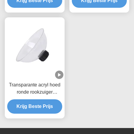
Krijg Beste Prijs
rooktrekkers
Aluminiumlegering
Krijg Beste Prijs
Afzuigarm, 75mm
Interface
Transparante acryl hoed
ronde rookzuiger
spuitstuk CE-certificering
Krijg Beste Prijs