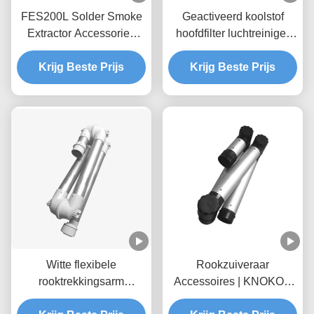
FES200L Solder Smoke
Geactiveerd koolstof
Extractor Accessories
hoofdfilter luchtreiniger
vervangingsfilter set 4,5
filter voor FED80
Krijg Beste Prijs
kg
Krijg Beste Prijs
soldeerafzuiger
Witte flexibele
Rookzuiveraar
rooktrekkingsarm
Accessoires | KNOKOO
Aluminiumlegering voor
Universele Opvouwbare