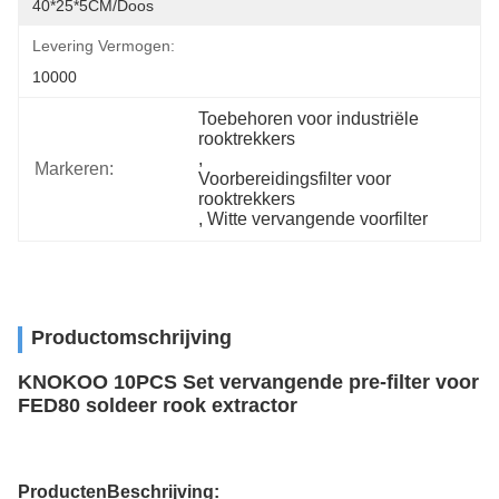
40*25*5CM/doos
Levering Vermogen:
10000
Toebehoren voor industriële 
rooktrekkers
, 
Markeren:
Voorbereidingsfilter voor 
rooktrekkers
, 
Witte vervangende voorfilter
Productomschrijving
KNOKOO 10PCS Set vervangende pre-filter voor
FED80 soldeer rook extractor
Producten
Beschrijving
: