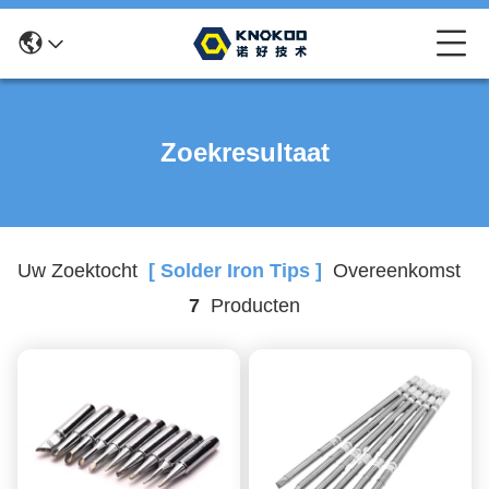
Zoekresultaat
Uw Zoektocht
[ Solder Iron Tips ]
Overeenkomst
7
Producten