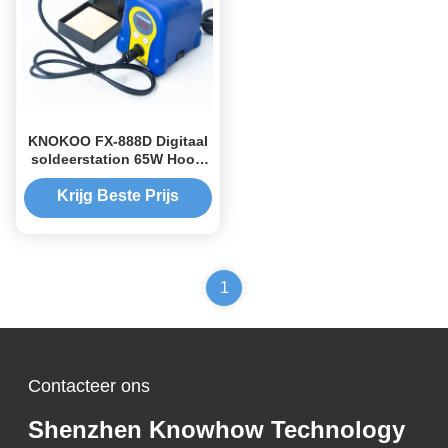
KNOKOO FX-888D Digitaal
soldeerstation 65W Hoog
vermogen Precision
Temperature Control voor
Krijg Beste Prijs
elektronica reparatie
1
Contacteer ons
Shenzhen Knowhow Technology