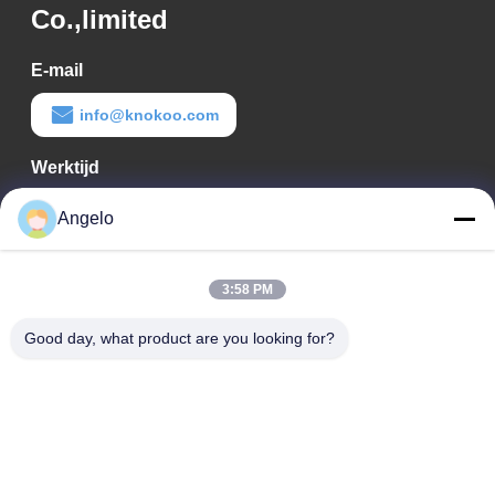
Co.,limited
E-mail
info@knokoo.com
Werktijd
08:00-18:00
Angelo
Ons adres
3:58 PM
Bedrijfadres
Kamer 1508, Taojing Business Building, Minbao Road, Minzhi
Good day, what product are you looking for?
Street, Longhua District, Shenzhen City, provincie Guangdong
Fabrieksadres
Longhua District, Shenzhen City, provincie Guangdong
Tel.
0086-755-29004522