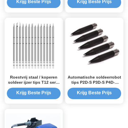
Krijg Beste Prijs
Krijg Beste Prijs
Roestvrij staal / koperen
Automatische soldeerrobot
soldeer ijzer tips T12 serie
tips P2D-S P3D-S P4D-S
voor FX-951 912 FM2027
P5D-S P6D-S
2028 soldeerhandvat
Krijg Beste Prijs
Krijg Beste Prijs