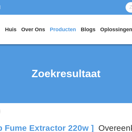
d
Huis
Over Ons
Producten
Blogs
Oplossinge
Zoekresultaat
 Fume Extractor 220w ]
Overeen