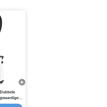
 Dubbele
gwaardige
e drukkerijen