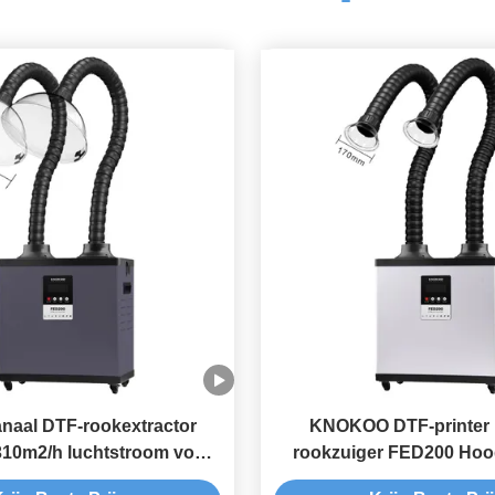
naal DTF-rookextractor
KNOKOO DTF-printer
10m2/h luchtstroom voor
rookzuiger FED200 Hoo
3D-printen
luchtreiniger voor dubbel