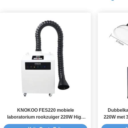
KNOKOO FES220 mobiele
Dubbelka
laboratorium rookzuiger 220W High
220W met 3
Power rookreiniger machine