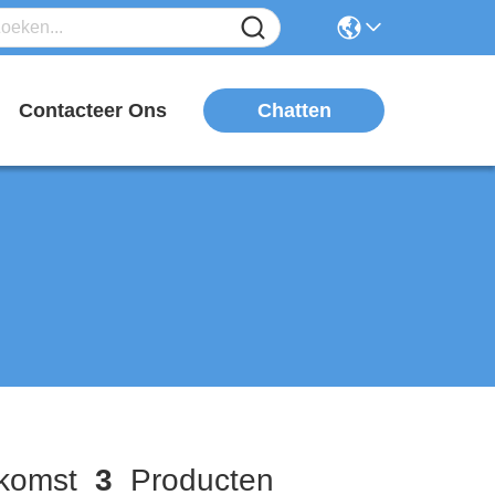
Chatten
n
Contacteer Ons
komst
3
Producten