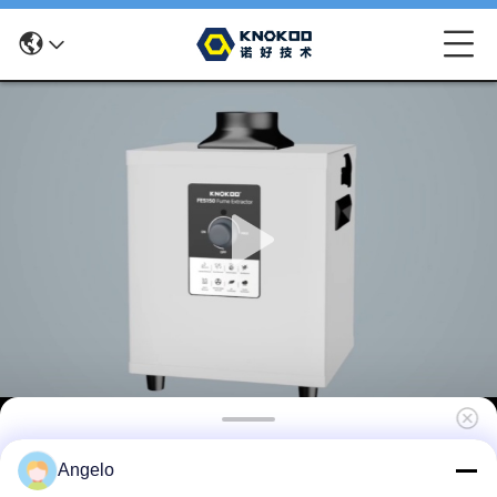
KNOKOO FES150D tandheelkundige
Angelo
laboratorium rookzuiger 150W laboratorium