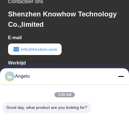
Contacteer ons
Shenzhen Knowhow Technology
Co.,limited
E-mail
info@knokoo.com
Werktijd
08:00-18:00
Angelo
Ons adres
3:05 AM
Bedrijfadres
Kamer 1508, Taojing Business Building, Minbao Road, Minzhi
Good day, what product are you looking for?
Street, Longhua District, Shenzhen City, provincie Guangdong
Fabrieksadres