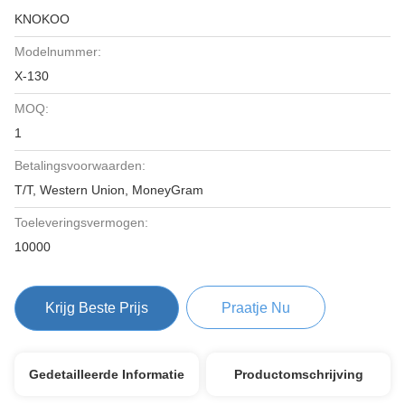
KNOKOO
Modelnummer:
X-130
MOQ:
1
Betalingsvoorwaarden:
T/T, Western Union, MoneyGram
Toeleveringsvermogen:
10000
Krijg Beste Prijs
Praatje Nu
Gedetailleerde Informatie
Productomschrijving