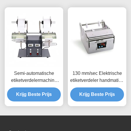
Semi-automatische
130 mm/sec Elektrische
etiketverdelermachine
etiketverdeler handmatige
Dubbelkop transparante
sticker automatische
Krijg Beste Prijs
etiketseparator
stickerverdeler X-180
Krijg Beste Prijs