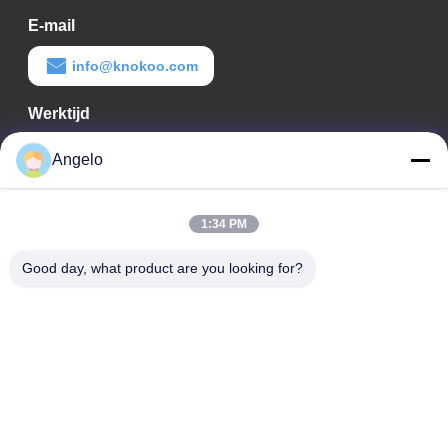
E-mail
info@knokoo.com
Werktijd
08:00-18:00
Angelo
Ons adres
1:34 PM
Bedrijfadres
Kamer 1508, Taojing Business Building, Minbao Road, Minzhi
Good day, what product are you looking for?
Street, Longhua District, Shenzhen City, provincie Guangdong
Fabrieksadres
Longhua District, Shenzhen City, provincie Guangdong
Tel.
0086-755-29004522