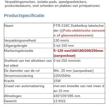
Verpakkingsmerken, isolatie-pads, speelgoedstickers,
productiedatums, snel scheiden en plakken van printpatronen.
Productspecificatie
Naam
FTR-218C Dubbelkop labelschei
der (((
Foto-elektrische sensore
n of glasvezelsensoren
)
Verpakkingssnelheid
130 mm/s
Uitgangslengte
5 tot 150 mm
Markeringsbreedte
5~120 mm
/160/180/200/250mm
(aanpasbaar)
Snelheid van het aftrekken van
0 tot 250 mm/min
het etiket
De diameter van de rol
Min. 20 mm (aanpasbaar)
Stroomvoorziening
220V/50Hz
Kracht
15W
Graad van automatisering
met een breedte van niet meer d
an 15 mm
Afmetingen
435*235*285 mm
Gewicht
13 KGS