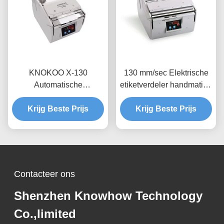
KNOKOO X-130
130 mm/sec Elektrische
Automatische
etiketverdeler handmatige
Labeldispenser met 130
sticker automatische
mm/sec Voersnelheid
Krijg Beste Prijs
stickerverdeler X-180
Krijg Beste Prijs
±0,5 mm Nauwkeurigheid
en 60-200 stuks/min
Labelingsnelheid
Contacteer ons
Shenzhen Knowhow Technology
Co.,limited