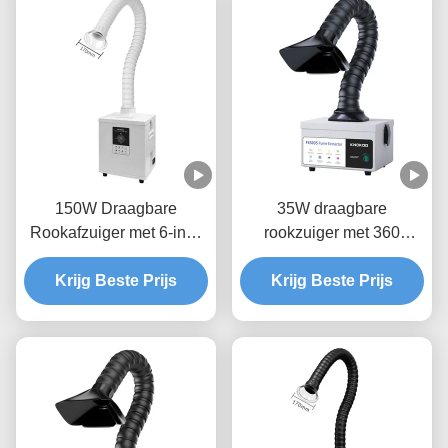
150W Draagbare
35W draagbare
Rookafzuiger met 6-inch
rookzuiger met 360
Ronde Acryl Kap en 3-
graden universele
traps Filter voor Laser
Krijg Beste Prijs
aanpassing en 97%
Krijg Beste Prijs
Rookzuivering
filterefficiëntie voor
zelfstandig lassen