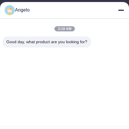
08:00-18:00
Angelo
Ons adres
3:10 AM
Bedrijfadres
Kamer 1508, Taojing Business Building, Minbao Road, Minzhi
Good day, what product are you looking for?
Street, Longhua District, Shenzhen City, provincie Guangdong
Fabrieksadres
Longhua District, Shenzhen City, provincie Guangdong
Tel.
0086-755-29004522
De Goede Kwaliteit van China De trekker van de laserdamp
Leverancier. Copyright © -2026 Shenzhen Knowhow Technology