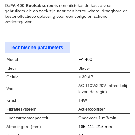
De
FA-400 Rookabsorber
is een uitstekende keuze voor
gebruikers die op zoek zijn naar een betrouwbare, draagbare en
kosteneffectieve oplossing voor een veilige en schone
werkomgeving.
Technische parameters:
Model
FA-400
Kleur
Blauw
Geluid
< 30 dB
AC 110V/220V (afhankelij
Vac
k van de regio)
Kracht
14W
Filtratiesysteem
Actiefkoolfilter
Luchtstroomcapaciteit
Ongeveer 1 m3/min
Afmetingen ((mm)
165x111x215 mm