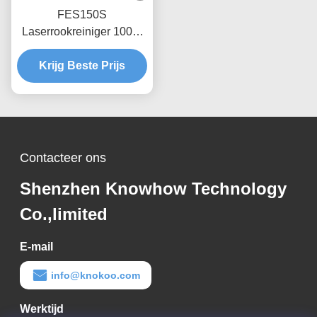
FES150S
Laserrookreiniger 100W
Draagbare rookontdrijver
voor lasersweis / printen
Krijg Beste Prijs
Contacteer ons
Shenzhen Knowhow Technology
Co.,limited
E-mail
info@knokoo.com
Werktijd