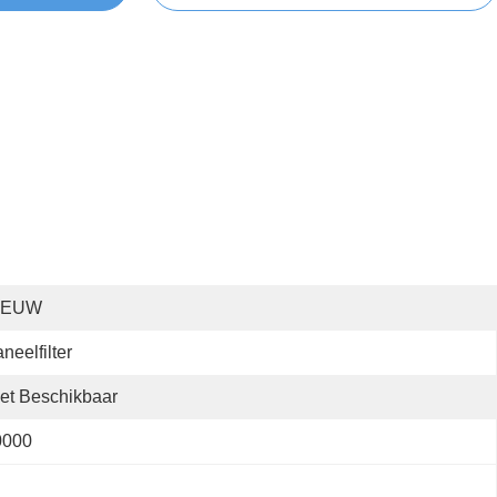
IEUW
neelfilter
et Beschikbaar
0000