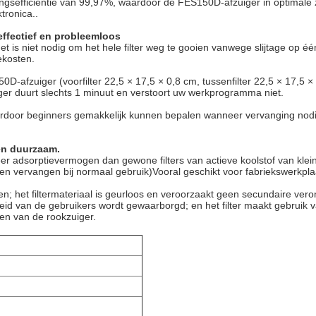
ringsefficiëntie van 99,97%, waardoor de FES150D-afzuiger in optimale z
tronica..
effectief en probleemloos
t is niet nodig om het hele filter weg te gooien vanwege slijtage op éé
ekosten.
D-afzuiger (voorfilter 22,5 × 17,5 × 0,8 cm, tussenfilter 22,5 × 17,5 ×
iger duurt slechts 1 minuut en verstoort uw werkprogramma niet.
waardoor beginners gemakkelijk kunnen bepalen wanneer vervanging nodi
 en duurzaam.
meer adsorptievermogen dan gewone filters van actieve koolstof van kle
n vervangen bij normaal gebruik)Vooral geschikt voor fabriekswerkpla
n; het filtermateriaal is geurloos en veroorzaakt geen secundaire vero
heid van de gebruikers wordt gewaarborgd; en het filter maakt gebruik 
en van de rookzuiger.