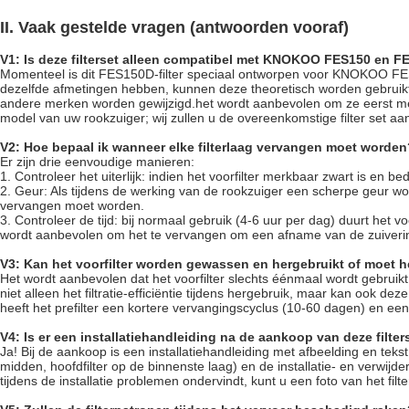
II. Vaak gestelde vragen (antwoorden vooraf)
V1: Is deze filterset alleen compatibel met KNOKOO FES150 en F
Momenteel is dit FES150D-filter speciaal ontworpen voor KNOKOO FE
dezelfde afmetingen hebben, kunnen deze theoretisch worden gebruikt
andere merken worden gewijzigd.het wordt aanbevolen om ze eerst met 
model van uw rookzuiger; wij zullen u de overeenkomstige filter set aa
V2: Hoe bepaal ik wanneer elke filterlaag vervangen moet worden?
Er zijn drie eenvoudige manieren:
1. Controleer het uiterlijk: indien het voorfilter merkbaar zwart is en 
2. Geur: Als tijdens de werking van de rookzuiger een scherpe geur wo
vervangen moet worden.
3. Controleer de tijd: bij normaal gebruik (4-6 uur per dag) duurt het vo
wordt aanbevolen om het te vervangen om een afname van de zuiverin
V3: Kan het voorfilter worden gewassen en hergebruikt of moet 
Het wordt aanbevolen dat het voorfilter slechts éénmaal wordt gebruik
niet alleen het filtratie-efficiëntie tijdens hergebruik, maar kan ook 
heeft het prefilter een kortere vervangingscyclus (10-60 dagen) en e
V4: Is er een installatiehandleiding na de aankoop van deze filter
Ja! Bij de aankoop is een installatiehandleiding met afbeelding en tekst 
midden, hoofdfilter op de binnenste laag) en de installatie- en verwijd
tijdens de installatie problemen ondervindt, kunt u een foto van het fil