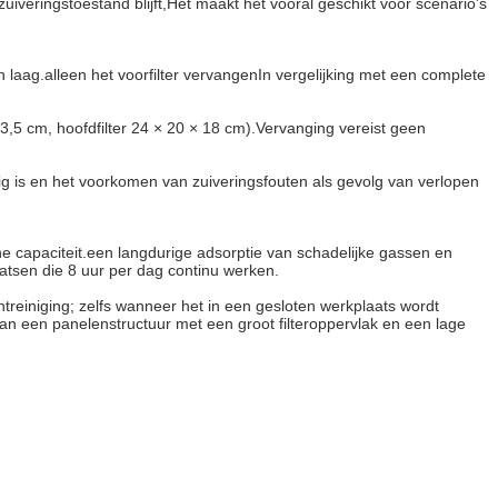
uiveringstoestand blijft,Het maakt het vooral geschikt voor scenario's
n laag.alleen het voorfilter vervangenIn vergelijking met een complete
 3,5 cm, hoofdfilter 24 × 20 × 18 cm).Vervanging vereist geen
g is en het voorkomen van zuiveringsfouten als gevolg van verlopen
ine capaciteit.een langdurige adsorptie van schadelijke gassen en
atsen die 8 uur per dag continu werken.
ntreiniging; zelfs wanneer het in een gesloten werkplaats wordt
van een panelenstructuur met een groot filteroppervlak en een lage