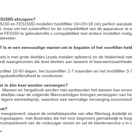
ES150D-afzuigers?
S150 en FES150D-modellen.hoofdfilter 24×20×18 cm) perfect aansluit
, maar om het zuivereffect en de compatibiliteit van de apparatuur t
FES150 te gebruikenAls u compatibiliteit met andere modellen nodig h
nbevelen.
 Is er een eenvoudige manier om te bepalen of het voorfilter held
bedekt is met grote deeltjes (zoals metalen splinters) en de helderheid 
rdt waargenomen die doet denken aan laswerk of laserwerkzaamheden, ge
orfilter 10-60 dagen, het tussenfilter 2-7 maanden en het hoofdfilter 3-7
gsdoeltreffendheid te voorkomen.
het in één keer worden vervangen?
t. Wassen en hergebruik worden niet aanbevolen.het wassen kan ervoor 
deze deeltjes naar de volgende filterscartridges brengen,verstoppen van 
en lagere eenheidsprijs, waardoor een eenmalige vervanging economisch
set?
meegeleverd, waarin de installatiepositie van elke filterlaag duidelijk w
eringsstappen, met illustraties die het voor beginners gemakkelijk te b
tercompartiment van de rookzuiger sturen en zal de klantenservice u in r