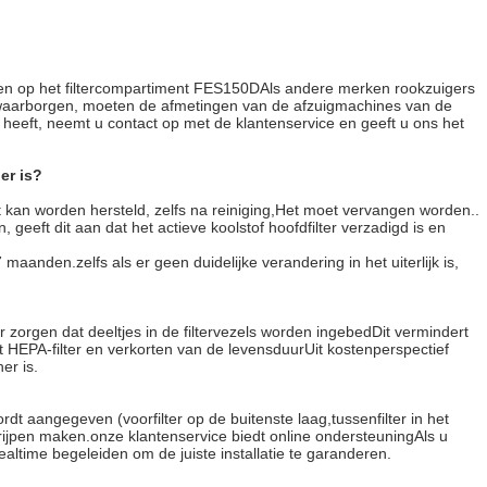
en op het filtercompartiment FES150DAls andere merken rookzuigers
e waarborgen, moeten de afmetingen van de afzuigmachines van de
eeft, neemt u contact op met de klantenservice en geeft u ons het
er is?
niet kan worden hersteld, zelfs na reiniging,Het moet vervangen worden..
eft dit aan dat het actieve koolstof hoofdfilter verzadigd is en
 maanden.zelfs als er geen duidelijke verandering in het uiterlijk is,
zorgen dat deeltjes in de filtervezels worden ingebedDit vermindert
het HEPA-filter en verkorten van de levensduurUit kostenperspectief
er is.
ordt aangegeven (voorfilter op de buitenste laag,tussenfilter in het
egrijpen maken.onze klantenservice biedt online ondersteuningAls u
ealtime begeleiden om de juiste installatie te garanderen.