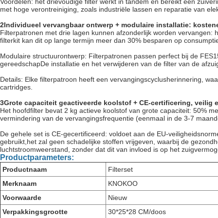
Voordelen: het drievoudige filter werkt in tandem en bereikt een zuive
met hoge verontreiniging, zoals industriële lassen en reparatie van elek
2Individueel vervangbaar ontwerp + modulaire installatie: kosten
Filterpatronen met drie lagen kunnen afzonderlijk worden vervangen: he
filterkit kan dit op lange termijn meer dan 30% besparen op consumpti
Modulaire structuurontwerp: Filterpatronen passen perfect bij de FES150
gereedschapDe installatie en het verwijderen van de filter van de afzu
Details: Elke filterpatroon heeft een vervangingscyclusherinnering, 
cartridges.
3Grote capaciteit geactiveerde koolstof + CE-certificering, veilig
Het hoofdfilter bevat 2 kg actieve koolstof van grote capaciteit: 50% 
vermindering van de vervangingsfrequentie (eenmaal in de 3-7 maande
De gehele set is CE-gecertificeerd: voldoet aan de EU-veiligheidsnorme
gebruikt,het zal geen schadelijke stoffen vrijgeven, waarbij de gezond
luchtstroomweerstand, zonder dat dit van invloed is op het zuigvermog
Productparameters:
Productnaam
Filterset
Merknaam
KNOKOO
Voorwaarde
Nieuw
Verpakkingsgrootte
30*25*28 CM/doos