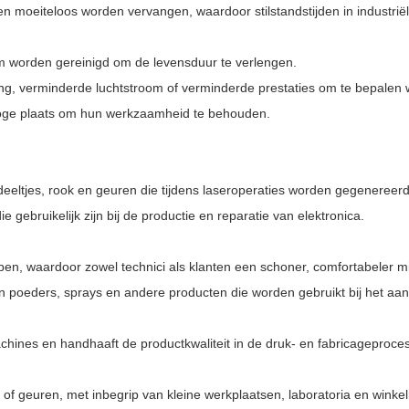
 en moeiteloos worden vervangen, waardoor stilstandstijden in industr
cuüm worden gereinigd om de levensduur te verlengen.
euring, verminderde luchtstroom of verminderde prestaties om te bepalen
roge plaats om hun werkzaamheid te behouden.
 deeltjes, rook en geuren die tijdens laseroperaties worden gegenereerd
e gebruikelijk zijn bij de productie en reparatie van elektronica.
ijpen, waardoor zowel technici als klanten een schoner, comfortabeler m
 van poeders, sprays en andere producten die worden gebruikt bij het 
chines en handhaaft de productkwaliteit in de druk- en fabricageproce
 geuren, met inbegrip van kleine werkplaatsen, laboratoria en winkelru