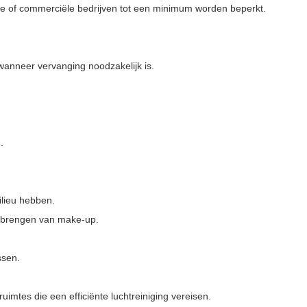
iële of commerciële bedrijven tot een minimum worden beperkt.
 wanneer vervanging noodzakelijk is.
.
ilieu hebben.
aanbrengen van make-up.
ssen.
imtes die een efficiënte luchtreiniging vereisen.