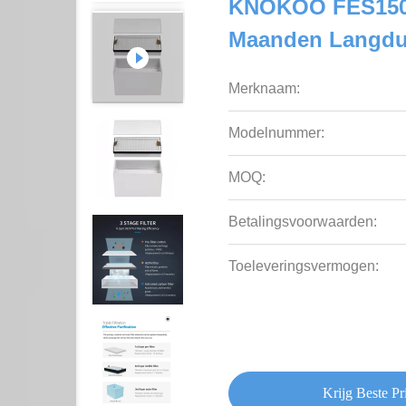
KNOKOO FES150D 
Maanden Langdur
Merknaam:
Modelnummer:
MOQ:
Betalingsvoorwaarden:
Toeleveringsvermogen:
Krijg Beste Pri