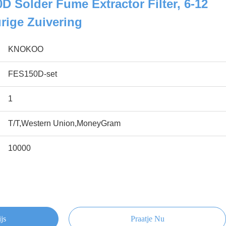
Solder Fume Extractor Filter, 6-12
ige Zuivering
KNOKOO
FES150D-set
1
T/T,Western Union,MoneyGram
10000
js
Praatje Nu