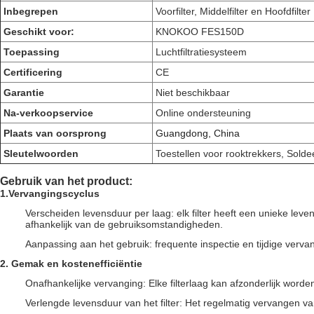
Inbegrepen
Voorfilter, Middelfilter en Hoofdfilter
Geschikt voor:
KNOKOO FES150D
Toepassing
Luchtfiltratiesysteem
Certificering
CE
Garantie
Niet beschikbaar
Na-verkoopservice
Online ondersteuning
Plaats van oorsprong
Guangdong, China
Sleutelwoorden
Toestellen voor rooktrekkers
, Solde
Gebruik van het product:
1.
Vervangingscyclus
Verscheiden levensduur per laag: elk filter heeft een unieke leve
afhankelijk van de gebruiksomstandigheden.
Aanpassing aan het gebruik: frequente inspectie en tijdige verv
2. Gemak en kostenefficiëntie
Onafhankelijke vervanging: Elke filterlaag kan afzonderlijk wor
Verlengde levensduur van het filter: Het regelmatig vervangen va