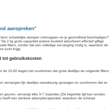
vol aanspreken"
waardoor schadelijke dampen ontsnappen en je gezondheid beschadigen?
e 2 kg grote capaciteit actieve koolstof adsorbeert effectief giftige
le filters, zonder dat een volledige vervanging nodig is, waardoor de
 lucht krijgt.
it tot gebruikskosten
 om de 10-60 dagen,het voorkomen dat grote deeltjes de volgende filters
anden vervangen,fijn deeltjes nauwkeurig opvangen en voorkomen dat ze
s) en geuren, vervangt elke 3-7 maanden.(De beperkte tijd kan worden
 heeft een sterkere adsorptiecapaciteit, waardoor de scherpe