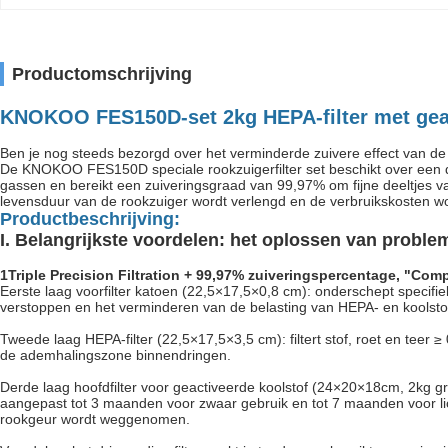
Productomschrijving
KNOKOO FES150D-set 2kg HEPA-filter met geact
Ben je nog steeds bezorgd over het verminderde zuivere effect van d
De KNOKOO FES150D speciale rookzuigerfilter set beschikt over een drievo
gassen en bereikt een zuiveringsgraad van 99,97% om fijne deeltjes va
levensduur van de rookzuiger wordt verlengd en de verbruikskosten w
Productbeschrijving:
I. Belangrijkste voordelen: het oplossen van probleme
1Triple Precision Filtration + 99,97% zuiveringspercentage, "Com
Eerste laag voorfilter katoen (22,5×17,5×0,8 cm): onderschept specifie
verstoppen en het verminderen van de belasting van HEPA- en koolstoff
Tweede laag HEPA-filter (22,5×17,5×3,5 cm): filtert stof, roet en tee
de ademhalingszone binnendringen.
Derde laag hoofdfilter voor geactiveerde koolstof (24×20×18cm, 2kg gr
aangepast tot 3 maanden voor zwaar gebruik en tot 7 maanden voor lic
rookgeur wordt weggenomen.