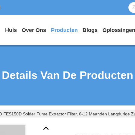
d
Huis
Over Ons
Producten
Blogs
Oplossinge
Details Van De Producten
FES150D Solder Fume Extractor Filter, 6-12 Maanden Langdurige Zu