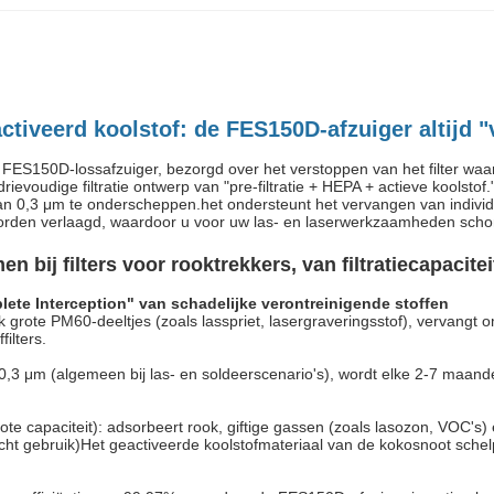
iveerd koolstof: de FES150D-afzuiger altijd "
e FES150D-lossafzuiger, bezorgd over het verstoppen van het filter 
udige filtratie ontwerp van "pre-filtratie + HEPA + actieve koolstof." D
n 0,3 μm te onderscheppen.het ondersteunt het vervangen van individue
orden verlaagd, waardoor u voor uw las- en laserwerkzaamheden schone
n bij filters voor rooktrekkers, van filtratiecapacite
plete Interception" van schadelijke verontreinigende stoffen
k grote PM60-deeltjes (zoals lasspriet, lasergraveringsstof), vervangt
ilters.
r ≥ 0,3 μm (algemeen bij las- en soldeerscenario's), wordt elke 2-7 ma
ote capaciteit): adsorbeert rook, giftige gassen (zoals lasozon, VOC'
ht gebruik)Het geactiveerde koolstofmateriaal van de kokosnoot schelp