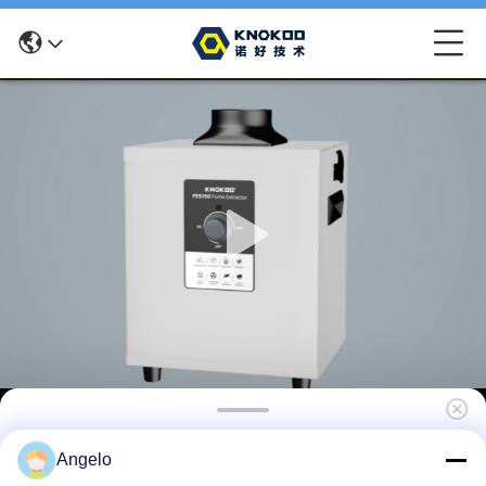
KNOKOO FES150D schoonheidssalon
Angelo
rookzuiger 150W AC220V met LED-display