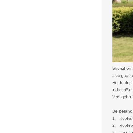
Shenzhen K
afzuigappa
Het bedrijf
industriël
Veel gebrui
De belangr
1. Rookafz
2. Rookrei
3. Laser R