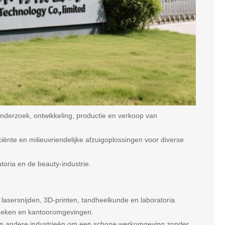
onderzoek, ontwikkeling, productie en verkoop van
iciënte en milieuvriendelijke afzuigoplossingen voor diverse
atoria en de beauty-industrie.
lasersnijden, 3D-printen, tandheelkunde en laboratoria.
theken en kantooromgevingen.
 en andere industrieën om een schone werkomgeving zonder