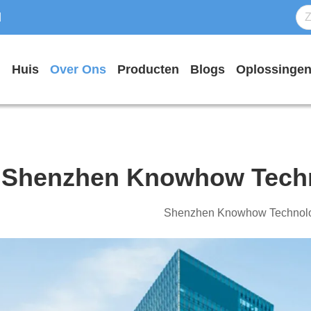
d
Huis
Over Ons
Producten
Blogs
Oplossinge
Shenzhen Knowhow Techn
Shenzhen Knowhow Technolog