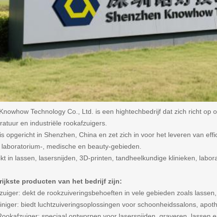
nowhow Technology Co., Ltd. is een hightechbedrijf dat zich richt op 
ratuur en industriële rookafzuigers.
 is opgericht in Shenzhen, China en zet zich in voor het leveren van eff
e, laboratorium-, medische en beauty-gebieden.
kt in lassen, lasersnijden, 3D-printen, tandheelkundige klinieken, labor
ijkste producten van het bedrijf zijn:
uiger: dekt de rookzuiveringsbehoeften in vele gebieden zoals lassen, 
niger: biedt luchtzuiveringsoplossingen voor schoonheidssalons, apo
ookafzuiger: speciaal ontworpen voor lasersnijden, graveren, lassen