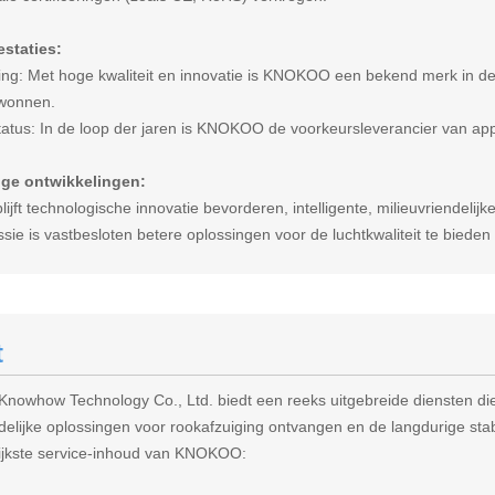
estaties:
ing: Met hoge kwaliteit en innovatie is KNOKOO een bekend merk in de 
ewonnen.
status: In de loop der jaren is KNOKOO de voorkeursleverancier van a
ge ontwikkelingen:
ft technologische innovatie bevorderen, intelligente, milieuvriendelijk
ie is vastbesloten betere oplossingen voor de luchtkwaliteit te biede
t
nowhow Technology Co., Ltd. biedt een reeks uitgebreide diensten die 
ndelijke oplossingen voor rookafzuiging ontvangen en de langdurige st
ijkste service-inhoud van KNOKOO: