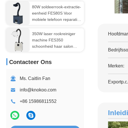
80W soldeerrook-extractie-
eenheid FES80S Voor
mobiele telefoon reparatie
zijde-scherm print
350W laser rookreiniger
Hoofdmar
machine FES350
schoonheid haar salon
Bedrijfsso
rook extractor
Contacteer Ons
Merken:
Ms. Caitlin Fan
Exportp.c.
info@knokoo.com
+86 15986811552
Inleid