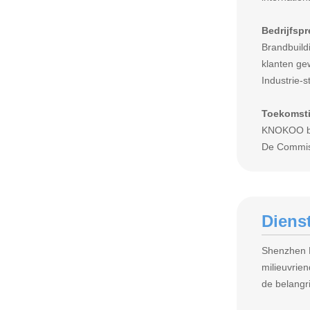
Bedrijfspr
Brandbuild
klanten g
Industrie-
Toekomsti
KNOKOO blij
De Commiss
Diens
Shenzhen K
milieuvrie
de belangr