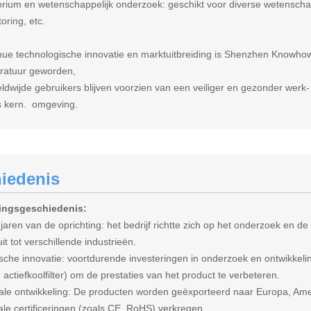
orium en wetenschappelijk onderzoek: geschikt voor diverse wetenschap
oring, etc.
nue technologische innovatie en marktuitbreiding is Shenzhen Knowhow
aratuur geworden,
eldwijde gebruikers blijven voorzien van een veiliger en gezonder werk
ls kern. omgeving.
iedenis
ingsgeschiedenis:
jaren van de oprichting: het bedrijf richtte zich op het onderzoek en de
uit tot verschillende industrieën.
sche innovatie: voortdurende investeringen in onderzoek en ontwikkelin
, actiefkoolfilter) om de prestaties van het product te verbeteren.
nale ontwikkeling: De producten worden geëxporteerd naar Europa, Ame
ale certificeringen (zoals CE, RoHS) verkregen.