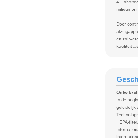
4. Laborat
milieumonit
Door conti
afzuigapp
en zal wer
kwaliteit a
Gesch
Ontwikkel
In de begin
geleidelijk 
Technologi
HEPA-filter
Internatio
internation