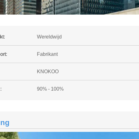
kt:
Wereldwijd
ort:
Fabrikant
KNOKOO
:
90% - 100%
ing