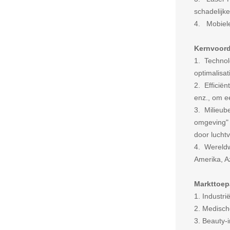
schadelijk
4. Mobiele
Kernvoord
1. Technol
optimalisa
2. Efficiën
enz., om ee
3. Milieub
omgeving" 
door luchtv
4. Wereldw
Amerika, Az
Markttoep
1. Industri
2. Medisch
3. Beauty-