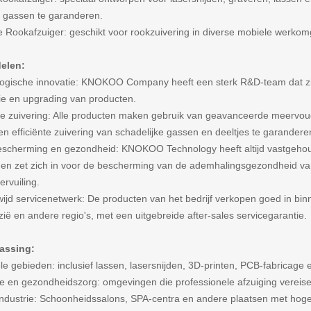
e gassen te garanderen.
 Rookafzuiger: geschikt voor rookzuivering in diverse mobiele werko
elen:
ogische innovatie: KNOKOO Company heeft een sterk R&D-team dat zich
tie en upgrading van producten.
te zuivering: Alle producten maken gebruik van geavanceerde meervoudige
n efficiënte zuivering van schadelijke gassen en deeltjes te garandere
escherming en gezondheid: KNOKOO Technology heeft altijd vastgehou
en zet zich in voor de bescherming van de ademhalingsgezondheid va
ervuiling.
ijd servicenetwerk: De producten van het bedrijf verkopen goed in bin
ië en andere regio's, met een uitgebreide after-sales servicegarantie.
assing:
ële gebieden: inclusief lassen, lasersnijden, 3D-printen, PCB-fabricage 
e en gezondheidszorg: omgevingen die professionele afzuiging vereise
industrie: Schoonheidssalons, SPA-centra en andere plaatsen met hoge 