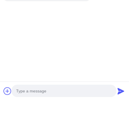
Werktijd
08:00-18:00
Ons adres
Bedrijfadres
Kamer 1508, Taojing Business Building, Minbao Road, Minzhi
Street, Longhua District, Shenzhen City, provincie Guangdong
Fabrieksadres
Longhua District, Shenzhen City, provincie Guangdong
Tel.
0086-755-29004522
Photo