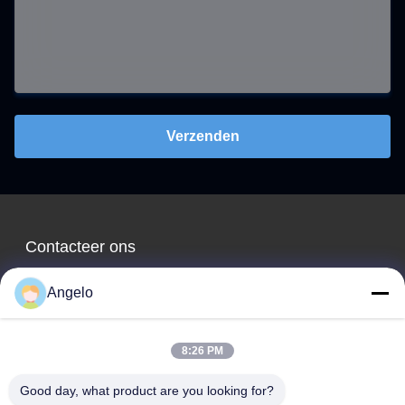
Verzenden
Contacteer ons
Shenzhen Knowhow Technology
Angelo
Co.,limited
8:26 PM
E-mail
Good day, what product are you looking for?
info@knokoo.com