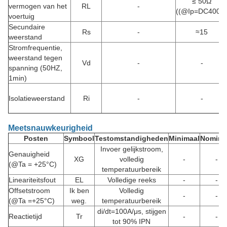
≤ 50Ω
vermogen van het
RL
-
((@Ip=DC400A
voertuig
Secundaire
Rs
-
≈15
weerstand
Stromfrequentie,
weerstand tegen
Vd
-
-
spanning (50HZ,
1min)
Isolatieweerstand
Ri
-
-
Meetsnauwkeurigheid
Posten
Symbool
Testomstandigheden
Minimaal
Nomina
Invoer gelijkstroom,
Genauigheid
XG
volledig
-
-
(@Ta = +25°C)
temperatuurbereik
Lineariteitsfout
EL
Volledige reeks
-
-
Offsetstroom
Ik ben
Volledig
-
-
(@Ta =+25°C)
weg.
temperatuurbereik
di/dt=100A/μs, stijgen
Reactietijd
Tr
-
-
tot 90% IPN