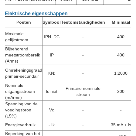
Elektrische eigenschappen
Posten
Symbool
Testomstandigheden
Minimaal
Maximale
IPN_DC
-
400
gelijkstroom
Bijbehorend
meetstroombereik
IP
-
400
(Arms)
Omrekeningsgraad
KN:
-
1:2000
primair-secundair
Nominale
Primaire nominale
uitgangsstroom
Is niet
200
stroom
(mArms)
Spanning van de
voedingsbron
Vc
-
-
(±5%)
Energieverbruik
- Ik
-
35 mA + Is
Beperking van het