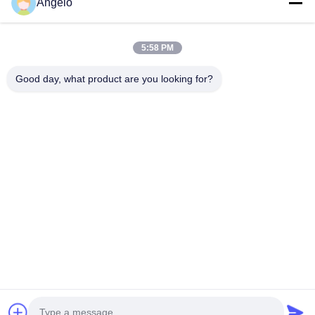
Angelo
Ons adres
5:58 PM
Bedrijfadres
Kamer 1508, Taojing Business Building, Minbao Road, Minzhi
Good day, what product are you looking for?
Street, Longhua District, Shenzhen City, provincie Guangdong
Fabrieksadres
Longhua District, Shenzhen City, provincie Guangdong
Tel.
0086-755-29004522
De Goede Kwaliteit van China De trekker van de laserdamp
Leverancier. Copyright © -2026 Shenzhen Knowhow Technology
Co.,limited . Alle rechten voorbehoudena.
Privacybeleid
|
Sitemap