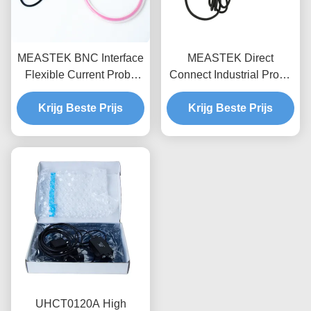
MEASTEK BNC Interface
MEASTEK Direct
Flexible Current Probe
Connect Industrial Probe
LCTB-serie Aanpasbare
LCTD-serie Lage
Flexible Rogowski Coil
Krijg Beste Prijs
frequentie Flexible
Krijg Beste Prijs
Probe
Current Probe, Global
Voltage Adaptation
UHCT0120A High