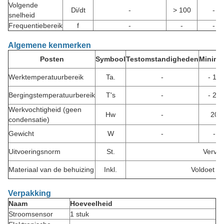
Volgende
Di/dt
-
> 100
-
snelheid
Frequentiebereik
f
-
-
-
Algemene kenmerken
Posten
Symbool
Testomstandigheden
Minima
Werktemperatuurbereik
Ta.
-
- 10
Bergingstemperatuurbereik
T's
-
- 25
Werkvochtigheid (geen
Hw
-
20
condensatie)
Gewicht
W
-
-
Uitvoeringsnorm
St.
Vervaa
Materiaal van de behuizing
Inkl.
Voldoet a
Verpakking
Naam
Hoeveelheid
Stroomsensor
1 stuk