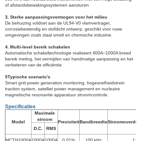
of afstandsbewakingssystemen aansturen.
3. Sterke aanpassingsvermogen voor het milieu
De behuizing voldoet aan de UL94-V0 vlamvertrager,
corrosiebestendig en stofdicht ontwerp, geschikt voor ruwe
omgevingen zoals staal smelt en chemische industrie.
4. Multi-level bereik schakelen
Automatische schakeltechnologie realiseert 400A~1000A breed
bereik meting, het vermijden van handmatige aanpassing en het
verbeteren van de efficiëntie.
5Typische scenario's
Smart grid power generation monitoring, hogesnelheidstrein
traction system, satelliet power management en nucleaire
magnetische resonantie apparatuur stroomcontrole.
Specificaties
Maximale
stroom
Model
Precisiteit
Bandbreedte
Stroomoverdra
D.C.
RMS
MCTH1000A
1000A
1000A
0.01%
100 kHz
1:2