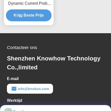
Dynamic Current Probe
0.12kA Peak 70%/ms
Verdunning, Anti-
Krijg Beste Prijs
interferentieontwerp
Contacteer ons
Shenzhen Knowhow Technology
Co.,limited
E-mail
info@knokoo.com
Werktijd
08:00-18:00