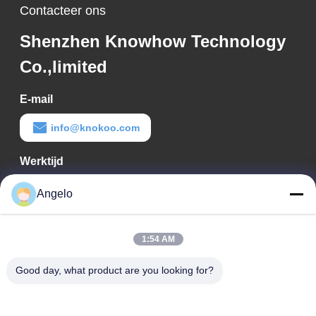
Contacteer ons
Shenzhen Knowhow Technology
Co.,limited
E-mail
info@knokoo.com
Werktijd
08:00-18:00
Angelo
Ons adres
1:54 AM
Bedrijfadres
Kamer 1508, Taojing Business Building, Minbao Road, Minzhi
Good day, what product are you looking for?
Street, Longhua District, Shenzhen City, provincie Guangdong
Fabrieksadres