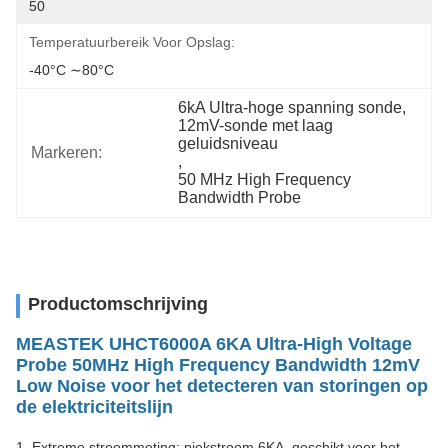
50
Temperatuurbereik Voor Opslag:
-40°C ∼80°C
6kA Ultra-hoge spanning sonde
, 
12mV-sonde met laag 
geluidsniveau
Markeren:
, 
50 MHz High Frequency 
Bandwidth Probe
Productomschrijving
MEASTEK UHCT6000A 6KA Ultra-High Voltage
Probe 50MHz High Frequency Bandwidth 12mV
Low Noise voor het detecteren van storingen op
de elektriciteitslijn
1. Extreme stroommeting: piekstroom 6KA, geschikt voor het