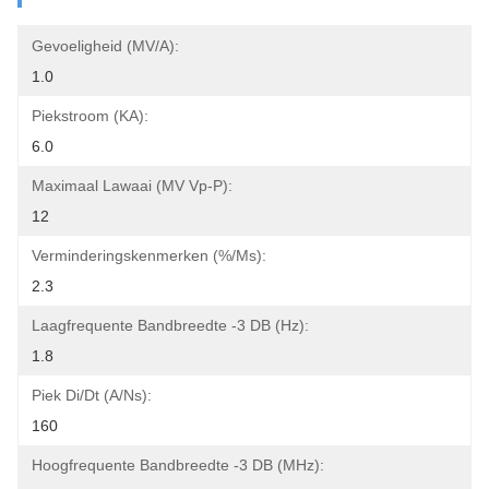
Gevoeligheid (mV/A):
1.0
Piekstroom (KA):
6.0
Maximaal Lawaai (mV Vp-P):
12
Verminderingskenmerken (%/ms):
2.3
Laagfrequente Bandbreedte -3 DB (Hz):
1.8
Piek Di/dt (A/ns):
160
Hoogfrequente Bandbreedte -3 DB (MHz):