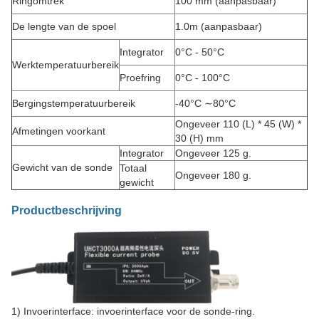
Ringomtrek
100 mm (aanpasbaar)
De lengte van de spoel
1.0m (aanpasbaar)
Integrator
0°C - 50°C
Werktemperatuurbereik
Proefring
0°C - 100°C
Bergingstemperatuurbereik
-40°C ∼80°C
Ongeveer 110 (L) * 45 (W) *
Afmetingen voorkant
30 (H) mm
Integrator
Ongeveer 125 g.
Gewicht van de sonde
Totaal
Ongeveer 180 g.
gewicht
Productbeschrijving
1) Invoerinterface: invoerinterface voor de sonde-ring.