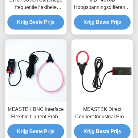
frequentie flexibele
Hoogspanningsdifferentiële
stroomsonde met
sondes, 700V bereik,
Krijg Beste Prijs
200mV/A hoge
100MHz bandbreedte
Krijg Beste Prijs
gevoeligheid 50MHz
zwevende meting voor
bandbreedte en 3,5 mm
power electronics
ultra-dunne sonde ring
voor halfgeleider testen
MEASTEK BNC Interface
MEASTEK Direct
Flexible Current Probe
Connect Industrial Probe
LCTB-serie Aanpasbare
LCTD-serie Lage
Flexible Rogowski Coil
Krijg Beste Prijs
frequentie Flexible
Krijg Beste Prijs