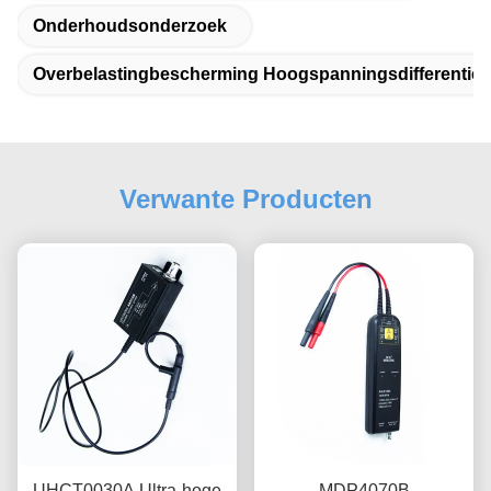
Onderhoudsonderzoek
Overbelastingbescherming Hoogspanningsdifferentiël
Verwante Producten
UHCT0030A Ultra-hoge
MDP4070B