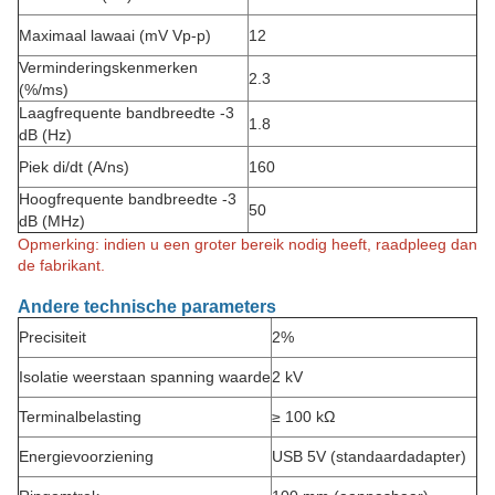
Maximaal lawaai (mV Vp-p)
12
Verminderingskenmerken
2.3
(%/ms)
Laagfrequente bandbreedte -3
1.8
dB (Hz)
Piek di/dt (A/ns)
160
Hoogfrequente bandbreedte -3
50
dB (MHz)
Opmerking: indien u een groter bereik nodig heeft, raadpleeg dan
de fabrikant.
Andere technische parameters
Precisiteit
2%
Isolatie weerstaan spanning waarde
2 kV
Terminalbelasting
≥ 100 kΩ
Energievoorziening
USB 5V (standaardadapter)