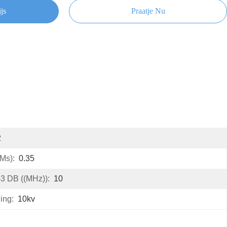
js
Praatje Nu
2
ms):
0.35
3 DB ((MHz)):
10
ing:
10kv