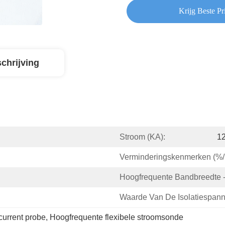
Krijg Beste Pri
chrijving
Stroom (KA):
1
Verminderingskenmerken (%/
Hoogfrequente Bandbreedte -
Waarde Van De Isolatiespann
current probe
, 
Hoogfrequente flexibele stroomsonde