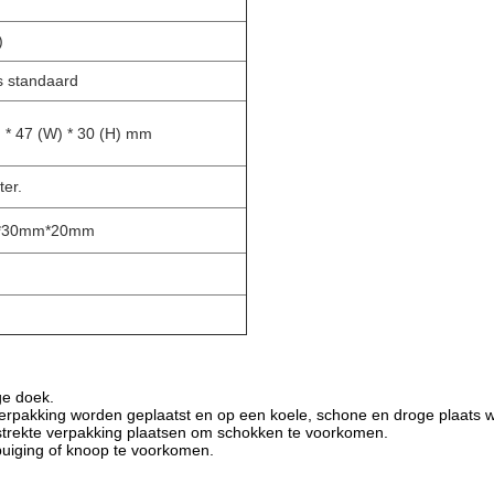
)
s standaard
 * 47 (W) * 30 (H) mm
er.
m*30mm*20mm
ge doek.
 verpakking worden geplaatst en op een koele, schone en droge plaats 
erstrekte verpakking plaatsen om schokken te voorkomen.
 buiging of knoop te voorkomen.