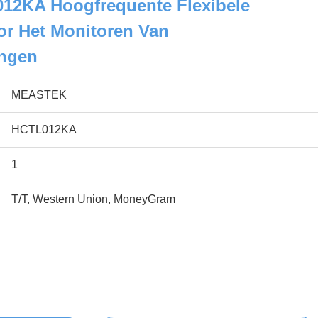
2KA Hoogfrequente Flexibele
r Het Monitoren Van
ingen
MEASTEK
HCTL012KA
1
T/T, Western Union, MoneyGram