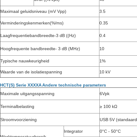
Maximaal geluidsniveau (mV Vpp)
3.5
Verminderingskenmerken
(%/ms)
0.35
Laagfrequentiebandbreedte
-3 dB ((Hz)
0.4
Hoogfrequente bandbreedte
- 3 dB (MHz)
10
Typische nauwkeurigheid
1%
Waarde van de isolatiespanning
10 kV
HCT(S) Serie XXXXA Andere technische parameters
Maximale uitgangsspanning
6Vpk
Terminalbelasting
≥ 100 kΩ
Stroomvoorziening
USB 5V (standaard
Integrator
0°C - 50°C
Werktemperatuurbereik