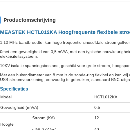
Productomschrijving
MEASTEK HCTL012KA Hoogfrequente flexibele stroom
1.10 MHz bandbreedte, kan hoge frequentie sinusoïdale stroomgolfvorm
0met een gevoeligheid van 0,5 mV/A, met een typische nauwkeurighe
elektriciteitssysteem.
10KV isolatie spanningsbestand, geschikt voor grote stroom, hoogspann
Met een buitendiameter van 8 mm is de sonde-ring flexibel en kan vrij
USB-stroomvoorziening, eenvoudig te gebruiken, standaard BNC-uitgan
Specificaties
Model
HCTL012KA
Gevoeligheid (mV/A)
0.5
Stroom (KA)
12
Hoogte
dI/dt ((KA/μs)
40