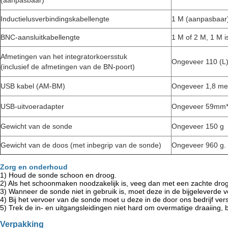
(aanpasbaar)
Inductielusverbindingskabellengte
1 M (aanpasbaar
BNC-aansluitkabellengte
1 M of 2 M, 1 M i
Afmetingen van het integratorkoersstuk
Ongeveer 110 (L)
(inclusief de afmetingen van de BN-poort)
USB kabel (AM-BM)
Ongeveer 1,8 met
USB-uitvoeradapter
Ongeveer 59m
Gewicht van de sonde
Ongeveer 150 g
Gewicht van de doos (met inbegrip van de sonde)
Ongeveer 960 g.
Zorg en onderhoud
1) Houd de sonde schoon en droog.
2) Als het schoonmaken noodzakelijk is, veeg dan met een zachte dro
3) Wanneer de sonde niet in gebruik is, moet deze in de bijgeleverde
4) Bij het vervoer van de sonde moet u deze in de door ons bedrijf v
5) Trek de in- en uitgangsleidingen niet hard om overmatige draaiing,
Verpakking