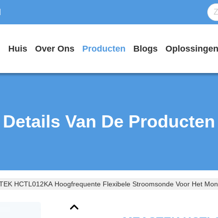
d
Huis
Over Ons
Producten
Blogs
Oplossinge
Details Van De Producten
EK HCTL012KA Hoogfrequente Flexibele Stroomsonde Voor Het Monitor