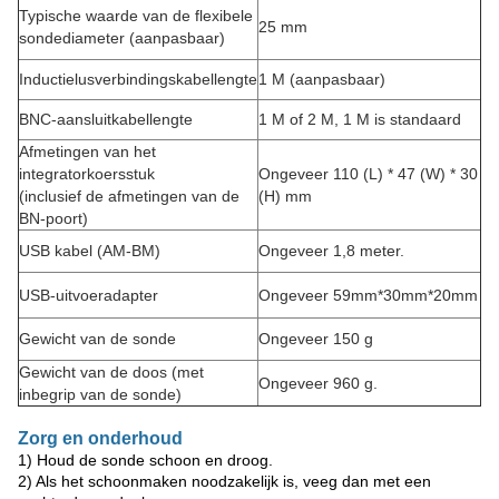
Typische waarde van de flexibele
25 mm
sondediameter (aanpasbaar)
Inductielusverbindingskabellengte
1 M (aanpasbaar)
BNC-aansluitkabellengte
1 M of 2 M, 1 M is standaard
Afmetingen van het
integratorkoersstuk
Ongeveer 110 (L) * 47 (W) * 30
(inclusief de afmetingen van de
(H) mm
BN-poort)
USB kabel (AM-BM)
Ongeveer 1,8 meter.
USB-uitvoeradapter
Ongeveer 59mm*30mm*20mm
Gewicht van de sonde
Ongeveer 150 g
Gewicht van de doos (met
Ongeveer 960 g.
inbegrip van de sonde)
Zorg en onderhoud
1) Houd de sonde schoon en droog.
2) Als het schoonmaken noodzakelijk is, veeg dan met een