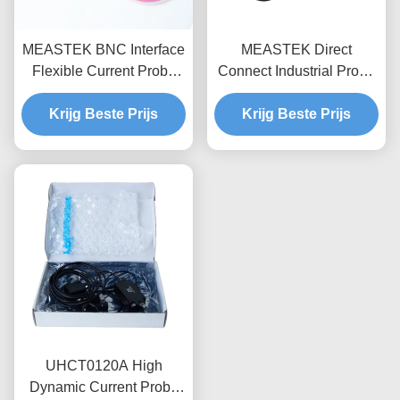
MEASTEK BNC Interface
MEASTEK Direct
Flexible Current Probe
Connect Industrial Probe
LCTB-serie Aanpasbare
LCTD-serie Lage
Flexible Rogowski Coil
Krijg Beste Prijs
frequentie Flexible
Krijg Beste Prijs
Probe
Current Probe, Global
Voltage Adaptation
UHCT0120A High
Dynamic Current Probe