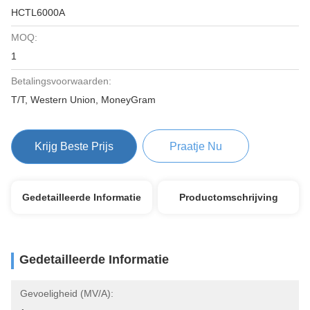
HCTL6000A
MOQ:
1
Betalingsvoorwaarden:
T/T, Western Union, MoneyGram
Krijg Beste Prijs
Praatje Nu
Gedetailleerde Informatie
Productomschrijving
Gedetailleerde Informatie
Gevoeligheid (mV/A):