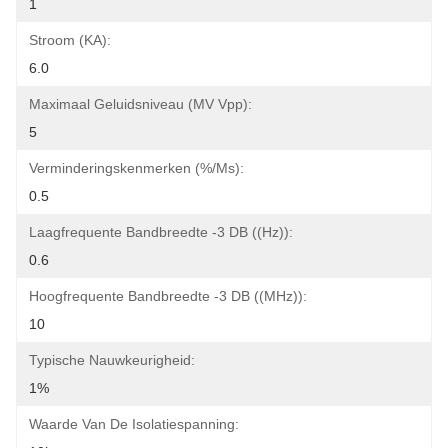
1
Stroom (KA):
6.0
Maximaal Geluidsniveau (mV Vpp):
5
Verminderingskenmerken (%/ms):
0.5
Laagfrequente Bandbreedte -3 DB ((Hz)):
0.6
Hoogfrequente Bandbreedte -3 DB ((MHz)):
10
Typische Nauwkeurigheid:
1%
Waarde Van De Isolatiespanning: