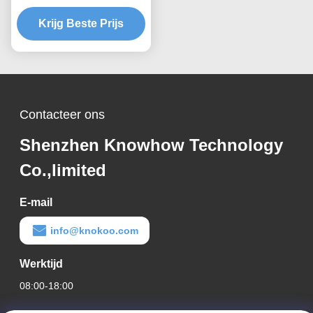
0.12kA Peak 70%/ms
Verdunning, Anti-
Krijg Beste Prijs
interferentieontwerp
Contacteer ons
Shenzhen Knowhow Technology
Co.,limited
E-mail
info@knokoo.com
Werktijd
08:00-18:00