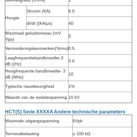
Gevoeligheid (mV/A)
1
Stroom (KA)
6.0
Hoogte
dI/dt ((KA/μs)
40
Maximaal geluidsniveau (mV
5
Vpp)
Verminderingskenmerken
(%/ms)
0.5
Laagfrequentiebandbreedte
-3
0.6
dB ((Hz)
Hoogfrequente bandbreedte
- 3
10
dB (MHz)
Typische nauwkeurigheid
1%
Waarde van de isolatiespanning
10 kV
HCT(S) Serie XXXXA Andere technische parameters
Maximale uitgangsspanning
6Vpk
Terminalbelasting
≥ 100 kΩ