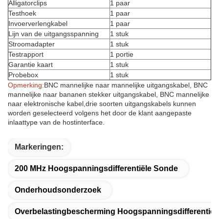
Alligatorclips
1 paar
Testhoek
1 paar
Invoerverlengkabel
1 paar
Lijn van de uitgangsspanning
1 stuk
Stroomadapter
1 stuk
Testrapport
1 portie
Garantie kaart
1 stuk
Probebox
1 stuk
Opmerking:
BNC mannelijke naar mannelijke uitgangskabel, BNC
mannelijke naar bananen stekker uitgangskabel, BNC mannelijke
naar elektronische kabel,drie soorten uitgangskabels kunnen
worden geselecteerd volgens het door de klant aangepaste
inlaattype van de hostinterface.
Markeringen:
200 MHz Hoogspanningsdifferentiële Sonde
Onderhoudsonderzoek
Overbelastingbescherming Hoogspanningsdifferentiël