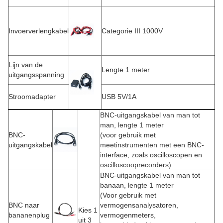
Invoerverlengkabel
Categorie III 1000V
Lijn van de
Lengte 1 meter
uitgangsspanning
Stroomadapter
USB 5V/1A
BNC-uitgangskabel van man tot
man, lengte 1 meter
BNC-
(voor gebruik met
uitgangskabel
meetinstrumenten met een BNC-
interface, zoals oscilloscopen en
oscilloscooprecorders)
BNC-uitgangskabel van man tot
banaan, lengte 1 meter
(Voor gebruik met
BNC naar
vermogensanalysatoren,
Kies 1
bananenplug
vermogenmeters,
uit 3