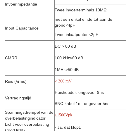
Invoerimpedantie
Twee invoerterminals 10MΩ
met een enkel einde tot aan de
grond
4pF
<
Input Capacitance
Twee inlaatpunten
2pF
<
DC > 80 dB
CMRR
100 kHz>60 dB
1MHz>50 dB
Ruis (Vrms)
< 30
0 mV
Huishouder: ongeveer 9ns
Vertragingstijd
BNC-kabel 1m: ongeveer 5ns
Spanningsdrempel van de
≥1500Vpk
overbelastingindicator
Licht voor overbelasting
- Ja, dat klopt.
(rood licht)