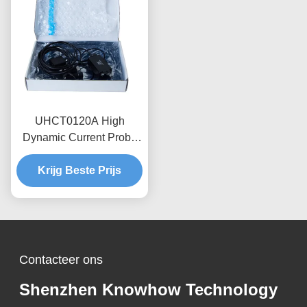
UHCT0120A High
Dynamic Current Probe
0.12kA Peak 70%/ms
Verdunning, Anti-
Krijg Beste Prijs
interferentieontwerp
Contacteer ons
Shenzhen Knowhow Technology