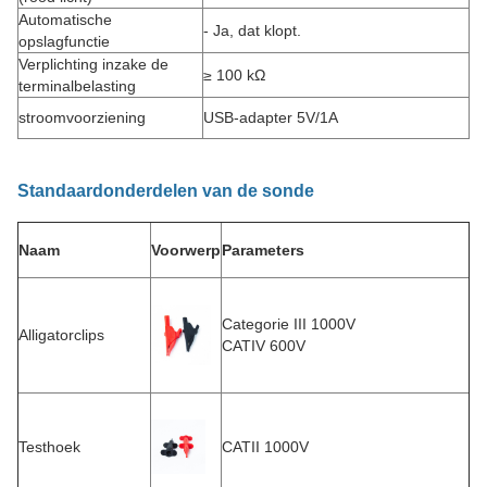
Automatische
- Ja, dat klopt.
opslagfunctie
Verplichting inzake de
≥ 100 kΩ
terminalbelasting
stroomvoorziening
USB-adapter 5V/1A
Standaardonderdelen van de sonde
Naam
Voorwerp
Parameters
Categorie III 1000V
Alligatorclips
CATIV 600V
Testhoek
CATII 1000V