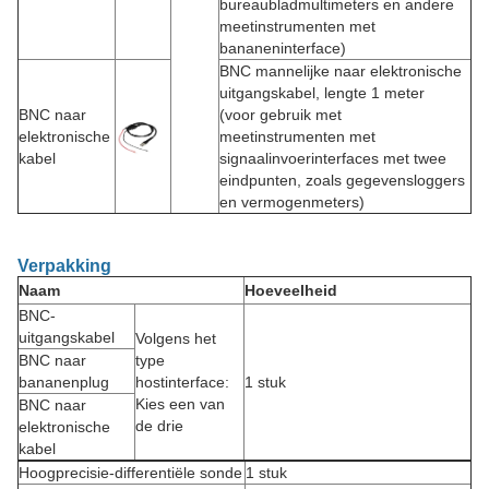
bureaubladmultimeters en andere
meetinstrumenten met
bananeninterface)
BNC mannelijke naar elektronische
uitgangskabel, lengte 1 meter
BNC naar
(voor gebruik met
elektronische
meetinstrumenten met
kabel
signaalinvoerinterfaces met twee
eindpunten, zoals gegevensloggers
en vermogenmeters)
Verpakking
Naam
Hoeveelheid
BNC-
uitgangskabel
Volgens het
BNC naar
type
bananenplug
hostinterface:
1 stuk
Kies een van
BNC naar
de drie
elektronische
kabel
Hoogprecisie-differentiële sonde
1 stuk