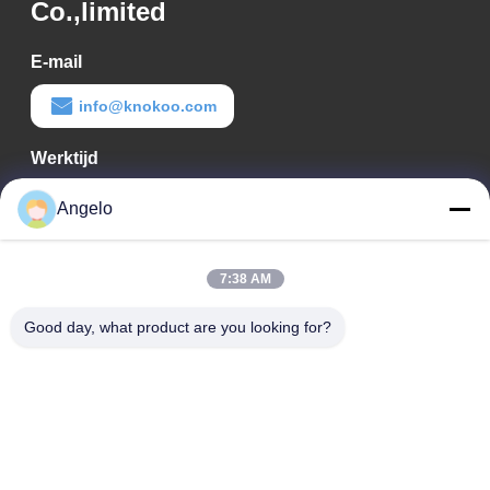
Co.,limited
E-mail
info@knokoo.com
Werktijd
08:00-18:00
Angelo
Ons adres
7:38 AM
Bedrijfadres
Kamer 1508, Taojing Business Building, Minbao Road, Minzhi
Good day, what product are you looking for?
Street, Longhua District, Shenzhen City, provincie Guangdong
Fabrieksadres
Longhua District, Shenzhen City, provincie Guangdong
Tel.
0086-755-29004522