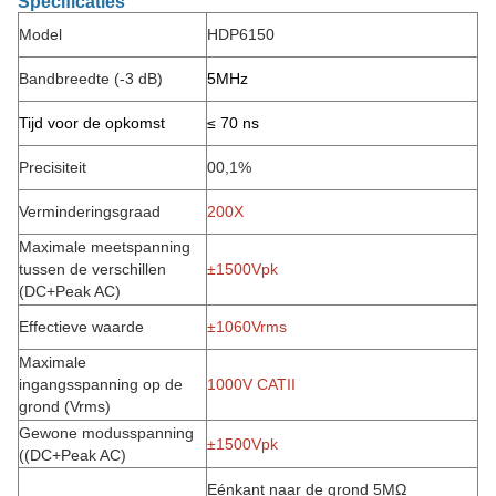
Specificaties
Model
HDP6150
Bandbreedte (-3 dB)
5
MHz
Tijd voor de opkomst
≤ 70 ns
Precisiteit
00,1%
Verminderingsgraad
200X
Maximale meetspanning
tussen de verschillen
±1500Vpk
(DC+Peak AC)
Effectieve waarde
±1060Vrms
Maximale
ingangsspanning op de
1000V CATII
grond (Vrms)
Gewone modusspanning
±1500Vpk
((DC+Peak AC)
Eénkant naar de grond 5MΩ