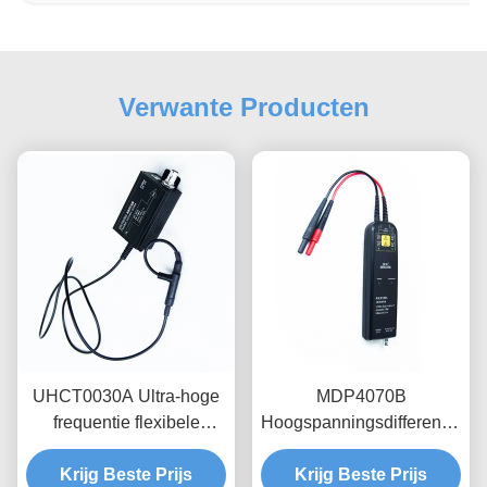
Verwante Producten
UHCT0030A Ultra-hoge
MDP4070B
frequentie flexibele
Hoogspanningsdifferentiële
stroomsonde met
sondes, 700V bereik,
Krijg Beste Prijs
200mV/A hoge
100MHz bandbreedte
Krijg Beste Prijs