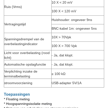
10 X < 20 mV
Ruis (Vrms)
100 X < 120 mV
Huishouder: ongeveer 9ns
Vertragingstijd
BNC-kabel 1m: ongeveer 5ns
10X > 70Vpk
Spanningsdrempel van de
overbelastingindicator
100 X > 700 Vpk
Licht voor overbelasting (rood
- Ja, dat klopt.
licht)
Automatische opslagfunctie
- Ja, dat klopt.
Verplichting inzake de
≥ 100 kΩ
terminalbelasting
stroomvoorziening
USB-adapter 5V/1A
Toepassingen
* Floating meting
* Hoogspanningsisolatie meting