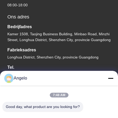
08:00-18:00
Ons adres
Bedrijfadres
Kamer 1508, Taojing Business Building, Minbao Road, Minzhi
Street, Longhua District, Shenzhen City, provincie Guangdong
Fabrieksadres
Longhua District, Shenzhen City, provincie Guangdong
Tel.
0086-755-29004522
Angelo
7:48 AM
De Goede Kwaliteit van China De trekker van de laserdamp
Good day, what product are you looking for?
Leverancier. Copyright © -2026 Shenzhen Knowhow Technology