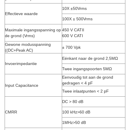
10X ±50Vrms
Effectieve waarde
100X ± 500Vrms
Maximale ingangsspanning op
450 V CATII
de grond (Vrms)
600 V CATI
Gewone modusspanning
± 700 Vpk
((DC+Peak AC)
Eénkant naar de grond 2,5MΩ
Invoerimpedantie
Twee ingangspoorten 5MΩ
Eenvoudig tot aan de grond
gedragen < 4 pF
Input Capacitance
Twee inlaatpunten < 2 pF
DC > 80 dB
CMRR
100 kHz>60 dB
1MHz>50 dB