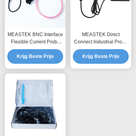
MEASTEK BNC Interface
MEASTEK Direct
Flexible Current Probe
Connect Industrial Probe
LCTB-serie Aanpasbare
LCTD-serie Lage
Flexible Rogowski Coil
Krijg Beste Prijs
frequentie Flexible
Krijg Beste Prijs
Probe
Current Probe, Global
Voltage Adaptation