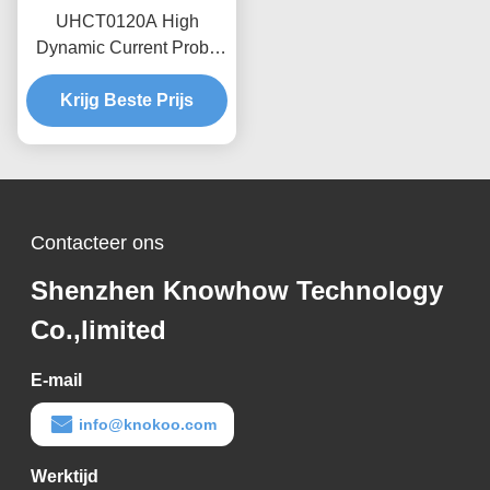
UHCT0120A High
Dynamic Current Probe
0.12kA Peak 70%/ms
Verdunning, Anti-
Krijg Beste Prijs
interferentieontwerp
Contacteer ons
Shenzhen Knowhow Technology
Co.,limited
E-mail
info@knokoo.com
Werktijd