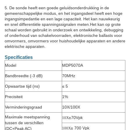
5. De sonde heeft een goede geluidsonderdrukking in de
gemeenschappelijke modus, en het ingangsdeel heeft een hoge
ingangsimpedantie en een lage capaciteit. Het kan nauwkeurig
en snel differentiële spanningssignalen meten.Het kan op grote
schaal worden gebruikt in onderzoek en ontwikkeling, debugging
of onderhoud van schakelvoorraden, elektronische ballasts voor
omvormers, omvormers voor huishoudelijke apparaten en andere
elektrische apparaten.
Specificaties
Model
MDP5070A
Bandbreedte (-3 dB)
70
MHz
Opwaartse tijd (ns)
≤ 5
Precisiteit
1%
Verminderingsgraad
10X/100X
Maximale meetspanning
±70Vpk
10X
tussen de verschillen
± 700 Vpk
100X
(DC+Peak AC)