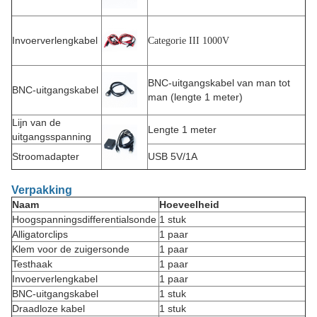
Invoerverlengkabel
Categorie III 1000V
BNC-uitgangskabel van man tot
BNC-uitgangskabel
man (lengte 1 meter)
Lijn van de
Lengte 1 meter
uitgangsspanning
Stroomadapter
USB 5V/1A
Verpakking
Naam
Hoeveelheid
Hoogspanningsdifferentialsonde
1 stuk
Alligatorclips
1 paar
Klem voor de zuigersonde
1 paar
Testhaak
1 paar
Invoerverlengkabel
1 paar
BNC-uitgangskabel
1 stuk
Draadloze kabel
1 stuk