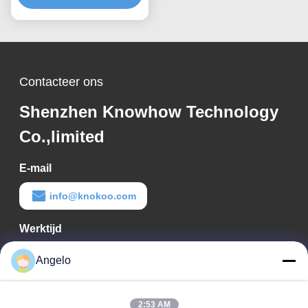
koolstoffilters
Contacteer ons
Shenzhen Knowhow Technology
Co.,limited
E-mail
info@knokoo.com
Werktijd
08:00-18:00
Angelo
Ons adres
2:53 AM
Bedrijfadres