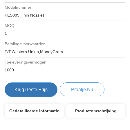
Modelnummer:
FES085(Thin Nozzle)
MOQ:
1
Betalingsvoorwaarden:
T/T,Western Union,MoneyGram
Toeleveringsvermogen:
1000
Krijg Beste Prijs
Praatje Nu
Gedetailleerde Informatie
Productomschrijving