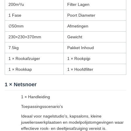
200m³/u
Filter Lagen
1 Fase
Poort Diameter
∅50mm
Afmetingen
230×230×370mm
Gewicht
7.5kg
Pakket Inhoud
1 × Rookafzuiger
1 × Rookpijp
1 × Rookkap
1 × Hoofdfilter
1 × Netsnoer
1 × Handleiding
Toepassingsscenario's
Ideaal voor nagelstudio's, kapsalons, kleine
juwelierswerkplaatsen en modelpolijstomgevingen waar
effectieve rook- en deeltjesafzuiging vereist is.