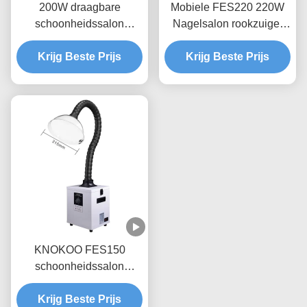
200W draagbare
Mobiele FES220 220W
schoonheidssalon
Nagelsalon rookzuiger
rookzuiger met laag
met 410 mm vierkante
geluid voor nagel- en
Krijg Beste Prijs
Krijg Beste Prijs
siliconen hoes
wimperdiensten
KNOKOO FES150
schoonheidssalon
rookzuiger 150W mobiele
rookreiniger met HEPA
Krijg Beste Prijs