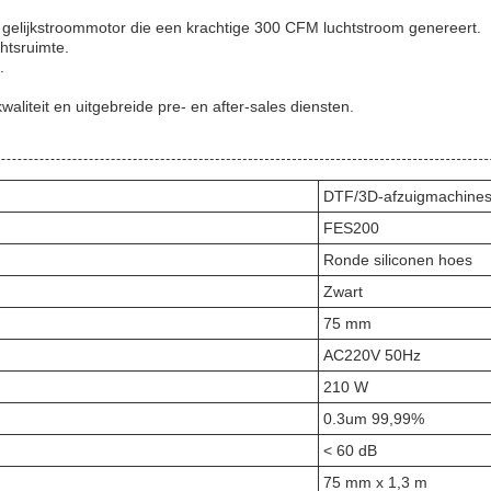
 gelijkstroommotor die een krachtige 300 CFM luchtstroom genereert.
htsruimte.
.
kwaliteit en uitgebreide pre- en after-sales diensten.
DTF/3D-afzuigmachine
FES200
Ronde siliconen hoes
Zwart
75 mm
AC220V 50Hz
210 W
0.3um 99,99%
< 60 dB
75 mm x 1,3 m