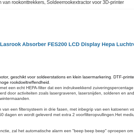
n van rookonttrekkers
, 
Soldeerrookextractor voor 3D-printer
Lasrook Absorber FES200 LCD Display Hepa Luchtre
r, geschikt voor soldeerstations en klein lasermarkering. DTF-printer
hoge rookdoeltreffendheid.
met een echt HEPA-filter dat een indrukwekkend zuiveringspercentage
rd door activiteiten zoals lasergraveren, lasersnijden, solderen en and
 wintermaanden.
 van een filtersysteem in drie fasen, met inbegrip van een katoenen voo
0 dagen en wordt geleverd met extra 2 voorfilteropvullingen.Het medium
functie, zal het automatische alarm een "beep beep beep" oproepen om 