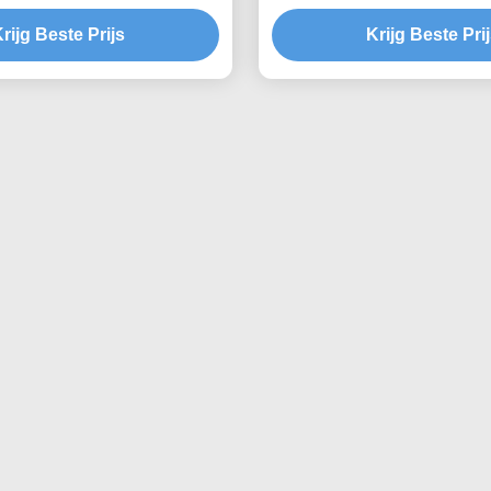
luchtreiniger voor dubbele
rijg Beste Prijs
Krijg Beste Pri