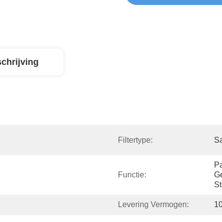
chrijving
Filtertype:
Sa
Pa
Functie:
Ge
St
Levering Vermogen:
1