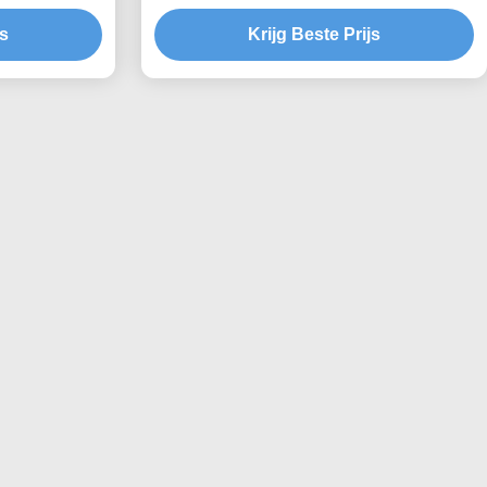
 drukkerijen
js
Krijg Beste Prijs