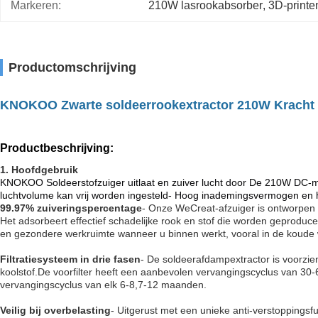
Markeren:
210W lasrookabsorber
, 
3D-printe
Productomschrijving
KNOKOO Zwarte soldeerrookextractor 210W Kracht 
Productbeschrijving:
1. Hoofdgebruik
KNOKOO Soldeerstofzuiger uitlaat en zuiver lucht door De 210W DC-moto
luchtvolume kan vrij worden ingesteld- Hoog inademingsvermogen en 
99.97% zuiveringspercentage
- Onze WeCreat-afzuiger is ontworpen 
Het adsorbeert effectief schadelijke rook en stof die worden geproducee
en gezondere werkruimte wanneer u binnen werkt, vooral in de koude
Filtratiesysteem in drie fasen
- De soldeerafdampextractor is voorzien
koolstof.De voorfilter heeft een aanbevolen vervangingscyclus van 30-6
vervangingscyclus van elk 6-8,7-12 maanden.
Veilig bij overbelasting
- Uitgerust met een unieke anti-verstoppings