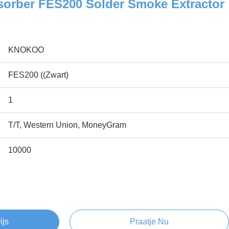
orber FES200 Solder Smoke Extractor
KNOKOO
FES200 ((Zwart)
1
T/T, Western Union, MoneyGram
10000
ijs
Praatje Nu