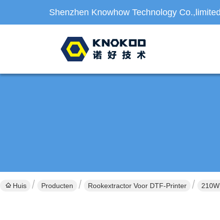
Shenzhen Knowhow Technology Co.,limite
Huis
Producten
Rookextractor Voor DTF-Printer
210W 