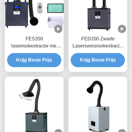
FES350
FED200 Zwarte
laserrookextractor met
Lasersweisrookextractor
HEPA / geactiveerde
voor lasersnijden /
Krijg Beste Prijs
koolstoffiltratie
Krijg Beste Prijs
graveren