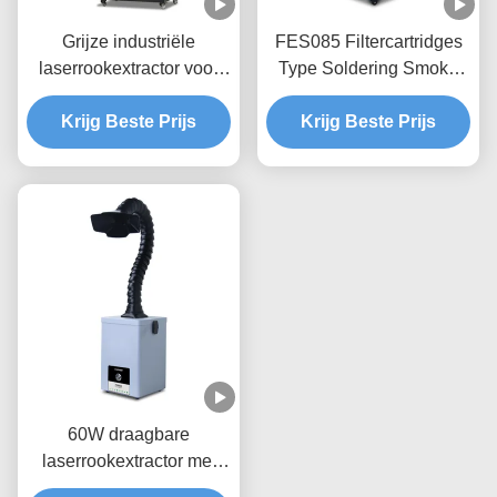
Grijze industriële
FES085 Filtercartridges
laserrookextractor voor
Type Soldering Smoke
lasersnijmachine /
Extractor 85W Voor het
Krijg Beste Prijs
gravure
Krijg Beste Prijs
graveren
60W draagbare
laserrookextractor met
90,99% filtratie-efficiëntie