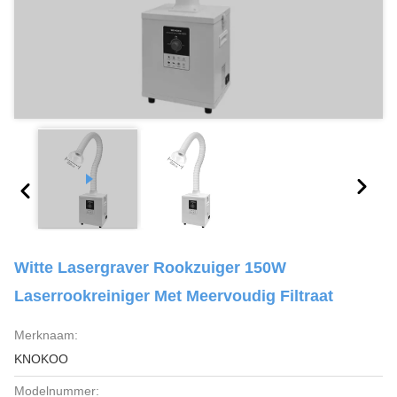
Witte Lasergraver Rookzuiger 150W
Laserrookreiniger Met Meervoudig Filtraat
Merknaam:
KNOKOO
Modelnummer: