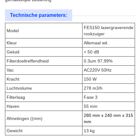
Technische parameters:
FES150 lasergraverende
Model
rookzuiger
Kleur
Allemaal wit.
Geluid
< 50 dB
Filterdoeltreffendheid
0.3um 97,99%
Vac
AC220V 50Hz
Kracht
150 W
Luchtvolume
278 m3/h
Filterlaag
Fase 3
Haven
55 mm
280 mm x 240 mm x 315
Afmetingen ((mm)
mm
Gewicht
13 kg