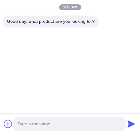
5:19 AM
Bedrijfadres
Kamer 1508, Taojing Business Building, Minbao Road, Minzhi
Good day, what product are you looking for?
Street, Longhua District, Shenzhen City, provincie Guangdong
Fabrieksadres
Longhua District, Shenzhen City, provincie Guangdong
Tel.
0086-755-29004522
De Goede Kwaliteit van China De trekker van de laserdamp
Leverancier. Copyright © -2026 Shenzhen Knowhow Technology
Co.,limited . Alle rechten voorbehoudena.
Privacybeleid
|
Sitemap