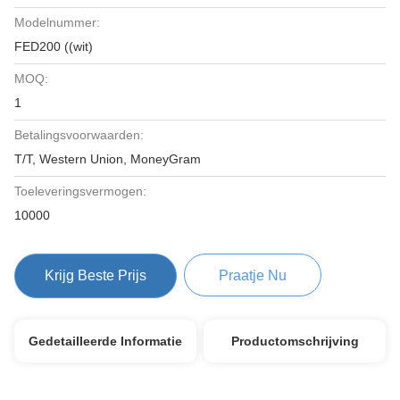
Modelnummer:
FED200 ((wit)
MOQ:
1
Betalingsvoorwaarden:
T/T, Western Union, MoneyGram
Toeleveringsvermogen:
10000
Krijg Beste Prijs
Praatje Nu
Gedetailleerde Informatie
Productomschrijving