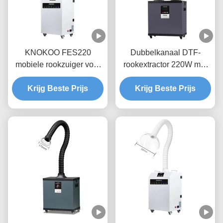
KNOKOO FES220
Dubbelkanaal DTF-
mobiele rookzuiger voor
rookextractor 220W met
DTF-printer 220W
310m2/h luchtstroom voor
AC220V AC110V
Krijg Beste Prijs
Krijg Beste Prijs
3D-printen