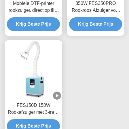
Mobiele DTF-printer
350W FES350PRO
rookzuiger, direct op film
Rookroos Afzuiger voor
rookzuiger met
DTF-printer / 3D-printen
Krijg Beste Prijs
verstelbare arm
Krijg Beste Prijs
FES150D 150W
Rookafzuiger met 3-traps
HEPA-filtratie en 278m³/u
Luchtsnelheid voor DTF
Krijg Beste Prijs