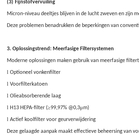
(
3
)
Fijnstofvervuiling
Micron-niveau deeltjes blijven in de lucht zweven en zijn mo
Deze problemen benadrukken de beperkingen van conventi
3. Oplossingstrend: Meerfasige Filtersystemen
Moderne oplossingen maken gebruik van meerfasige filtert
l
Optioneel vonkenfilter
l
Voorfilterkatoen
l
Olieabsorberende laag
l
≥
μ
H13 HEPA-filter (
99,97% @0,3
m)
l
Actief koolfilter voor geurverwijdering
Deze gelaagde aanpak maakt effectieve beheersing van vonke