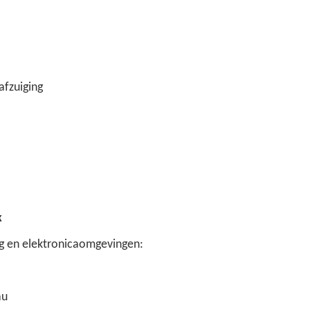
afzuiging
k
g en elektronicaomgevingen:
au