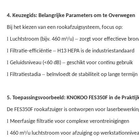
4. Keuzegids: Belangrijke Parameters om te Overwegen
Bij het kiezen van een rookafzuigsysteem, focus op:
l
³
–
Luchtstroom (bijv. 460 m
/u)
zorgt voor effectieve bron
l
–
Filtratie-efficiëntie
H13 HEPA is de industriestandaard
l
–
Geluidsniveau (<60 dB)
geschikt voor continu gebruik
l
–
Filtratiestadia
beïnvloedt de stabiliteit op lange termijn
5. Toepassingsvoorbeeld:
KNOKOO
FES350F in de Praktij
De FES350F rookafzuiger is ontworpen voor laserbewerkin
l
Meerfasige filtratie voor complexe verontreinigingen
l
³
460 m
/u luchtstroom voor afzuiging op werkstationnive