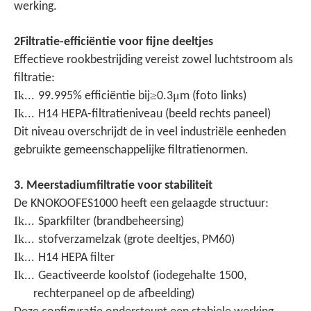
werking.
2Filtratie-efficiëntie voor fijne deeltjes
Effectieve rookbestrijding vereist zowel luchtstroom als
filtratie:
Ik...
≥
μ
99.995% efficiëntie bij
0.3
m (foto links)
Ik...
H14 HEPA-filtratieniveau (beeld rechts paneel)
Dit niveau overschrijdt de in veel industriële eenheden
gebruikte gemeenschappelijke filtratienormen.
3. Meerstadiumfiltratie voor stabiliteit
De KNOKOO
FES1000 heeft een gelaagde structuur:
Ik...
Sparkfilter (brandbeheersing)
Ik...
stofverzamelzak (grote deeltjes, PM60)
Ik...
H14 HEPA filter
Ik...
Geactiveerde koolstof (iodegehalte 1500,
rechterpaneel op de afbeelding)