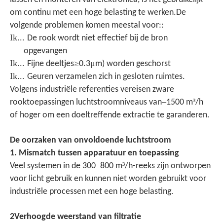
om continu met een hoge belasting te werken.De
volgende problemen komen meestal voor::
Ik...
De rook wordt niet effectief bij de bron
opgevangen
Ik...
≥
μ
Fijne deeltjes
0.3
m) worden geschorst
Ik...
Geuren verzamelen zich in gesloten ruimtes.
Volgens industriële referenties vereisen zware
–
³
rooktoepassingen luchtstroomniveaus van
1500 m
/h
.
of hoger om een doeltreffende extractie te garanderen
De oorzaken van onvoldoende luchtstroom
1. Mismatch tussen apparatuur en toepassing
–
³
Veel systemen in de 300
800 m
/h-reeks zijn ontworpen
voor licht gebruik en kunnen niet worden gebruikt voor
.
industriële processen met een hoge belasting
2Verhoogde weerstand van filtratie