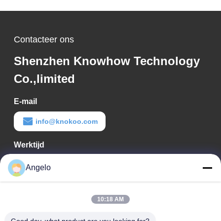
Contacteer ons
Shenzhen Knowhow Technology
Co.,limited
E-mail
info@knokoo.com
Werktijd
08:00-18:00
Angelo
Ons adres
10:18 AM
Bedrijfadres
Kamer 1508, Taojing Business Building, Minbao Road, Minzhi