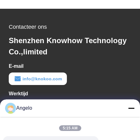
Contacteer ons
Shenzhen Knowhow Technology
Co.,limited
E-mail
info@knokoo.com
Werktijd
08:00-18:00
Angelo
Ons adres
5:15 AM
Bedrijfadres
Kamer 1508, Taojing Business Building, Minbao Road, Minzhi