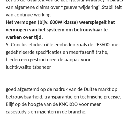
Let op de kwaliteit van de kool (jodiumwaarde) in plaats
“
”.
van algemene claims over
geurverwijdering
Stabiliteit
van continue werking
Het vermogen (bijv. 600W klasse) weerspiegelt het
vermogen van het systeem om betrouwbaar te
werken over tijd.
5. Conclusie
Industriële eenheden zoals de FES600, met
gedefinieerde specificaties en meerfasenfiltratie,
bieden een gestructureerde aanpak voor
luchtkwaliteitsbeheer
—
goed afgestemd op de nadruk van de Duitse markt op
betrouwbaarheid, transparantie en technische precisie.
Blijf op de hoogte van de KNOKOO voor meer
.
casestudy's en inzichten in de branche