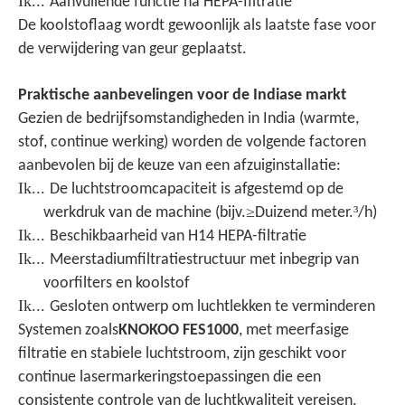
Ik...
Aanvullende functie na HEPA-filtratie
De koolstoflaag wordt gewoonlijk als laatste fase voor
de verwijdering van geur geplaatst.
Praktische aanbevelingen voor de Indiase markt
Gezien de bedrijfsomstandigheden in India (warmte,
stof, continue werking) worden de volgende factoren
aanbevolen bij de keuze van een afzuiginstallatie:
Ik...
De luchtstroomcapaciteit is afgestemd op de
≥
³
werkdruk van de machine (bijv.
Duizend meter.
/h)
Ik...
Beschikbaarheid van H14 HEPA-filtratie
Ik...
Meerstadiumfiltratiestructuur met inbegrip van
voorfilters en koolstof
Ik...
Gesloten ontwerp om luchtlekken te verminderen
Systemen zoals
KNOKOO FES1000
, met meerfasige
filtratie en stabiele luchtstroom, zijn geschikt voor
continue lasermarkeringstoepassingen die een
consistente controle van de luchtkwaliteit vereisen.