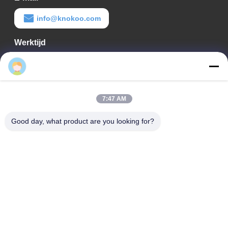
info@knokoo.com
Werktijd
08:00-18:00
Ons adres
7:47 AM
Bedrijfadres
Kamer 1508, Taojing Business Building, Minbao Road, Minzhi
Good day, what product are you looking for?
Street, Longhua District, Shenzhen City, provincie Guangdong
Fabrieksadres
Longhua District, Shenzhen City, provincie Guangdong
Tel.
0086-755-29004522