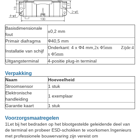
Basisdimensionale
±0,2 mm
fout
Primair diafragma
Φ40,5 mm
Onderkant: 4 x Φ4 mm,
2
x Φ
5
mm
Zijde
:
4
Installatie van schijf
x Φ
5
mm
Uitgangsterminal
4-positie plug-in terminal
Verpakking
Naam
Hoeveelheid
Stroomsensor
1 stuk
Elektronische
1 exemplaar
handleiding
Garantie kaart
1 stuk
Voorzorgsmaatregelen
1Let bij het bedraden op het blootgestelde geleidende deel van
de terminal en probeer ESD-schokken te voorkomen.Ingenieurs
met professionele bouwervaring zijn vereist om