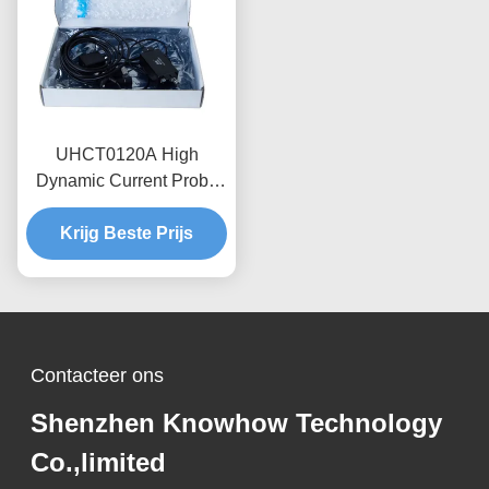
UHCT0120A High
Dynamic Current Probe
0.12kA Peak 70%/ms
Verdunning, Anti-
Krijg Beste Prijs
interferentieontwerp
Contacteer ons
Shenzhen Knowhow Technology
Co.,limited