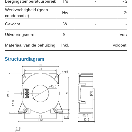
Bergingstemperatuurbereik
T's
-
- 25
Werkvochtigheid (geen
Hw
-
20
condensatie)
Gewicht
W
-
-
Uitvoeringsnorm
St.
Vervaa
Materiaal van de behuizing
Inkl.
Voldoet a
Structuurdiagram