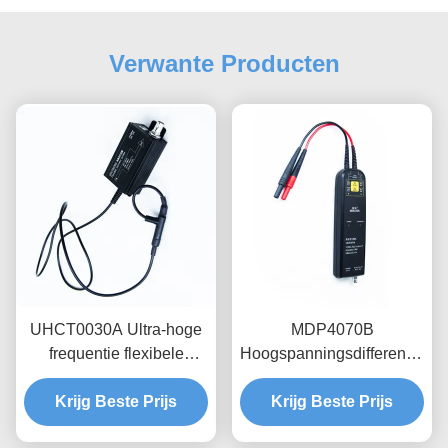
Verwante Producten
UHCT0030A Ultra-hoge
MDP4070B
frequentie flexibele
Hoogspanningsdifferentiële
stroomsonde met
sondes, 700V bereik,
Krijg Beste Prijs
200mV/A hoge
100MHz bandbreedte
Krijg Beste Prijs
gevoeligheid 50MHz
zwevende meting voor