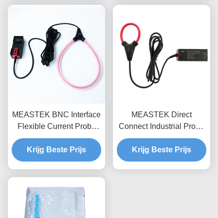
bandbreedte en 3,5 mm
power electronics
ultra-dunne sonde ring
voor halfgeleider testen
MEASTEK BNC Interface
MEASTEK Direct
Flexible Current Probe
Connect Industrial Probe
LCTB-serie Aanpasbare
LCTD-serie Lage
Flexible Rogowski Coil
Krijg Beste Prijs
frequentie Flexible
Krijg Beste Prijs
Probe
Current Probe, Global
Voltage Adaptation