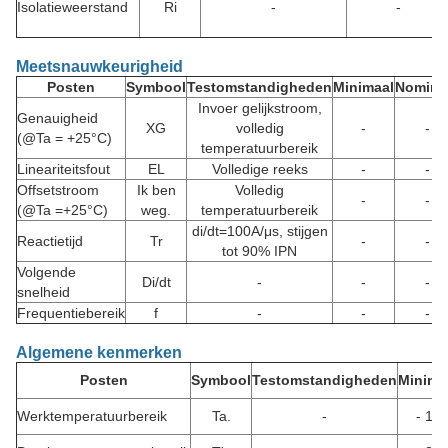
Isolatieweerstand
Ri
-
-
Meetsnauwkeurigheid
Posten
Symbool
Testomstandigheden
Minimaal
Nomina
Invoer gelijkstroom,
Genauigheid
XG
volledig
-
-
(@Ta = +25°C)
temperatuurbereik
Lineariteitsfout
EL
Volledige reeks
-
-
Offsetstroom
Ik ben
Volledig
-
-
(@Ta =+25°C)
weg.
temperatuurbereik
di/dt=100A/μs, stijgen
Reactietijd
Tr
-
-
tot 90% IPN
Volgende
Di/dt
-
-
-
snelheid
Frequentiebereik
f
-
-
-
Algemene kenmerken
Posten
Symbool
Testomstandigheden
Minima
Werktemperatuurbereik
Ta.
-
- 10