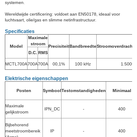
systemen.
Wereldwijde certificering: voldoet aan EN50178, ideaal voor
luchtvaart, olie/gas en slimme netinfrastructuur.
Specificaties
Maximale
stroom
Model
Precisiteit
Bandbreedte
Stroomoverdracht
D.C.
RMS
MCTL700A
700A
700A
00,1%
100 kHz
1:5000
Elektrische eigenschappen
Posten
Symbool
Testomstandigheden
Minimaal
Maximale
IPN_DC
-
400
gelijkstroom
Bijbehorend
meetstroombereik
IP
-
400