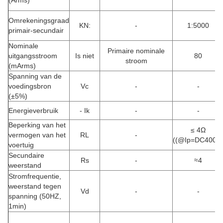
(Arms)
Omrekeningsgraad
KN:
-
1:5000
primair-secundair
Nominale
Primaire nominale
uitgangsstroom
Is niet
80
stroom
(mArms)
Spanning van de
voedingsbron
Vc
-
-
(±5%)
Energieverbruik
- Ik
-
-
Beperking van het
≤ 4Ω
vermogen van het
RL
-
((@Ip=DC400A
voertuig
Secundaire
Rs
-
≈4
weerstand
Stromfrequentie,
weerstand tegen
Vd
-
-
spanning (50HZ,
1min)