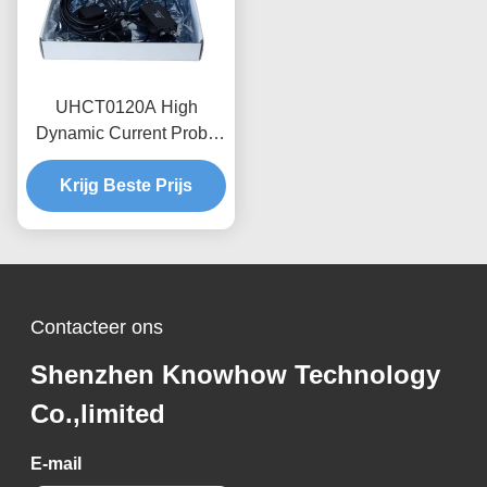
UHCT0120A High
Dynamic Current Probe
0.12kA Peak 70%/ms
Verdunning, Anti-
Krijg Beste Prijs
interferentieontwerp
Contacteer ons
Shenzhen Knowhow Technology
Co.,limited
E-mail