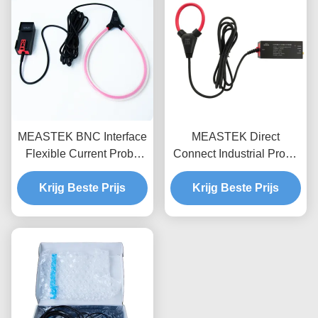
voor halfgeleider testen
MEASTEK BNC Interface
MEASTEK Direct
Flexible Current Probe
Connect Industrial Probe
LCTB-serie Aanpasbare
LCTD-serie Lage
Flexible Rogowski Coil
Krijg Beste Prijs
frequentie Flexible
Krijg Beste Prijs
Probe
Current Probe, Global
Voltage Adaptation