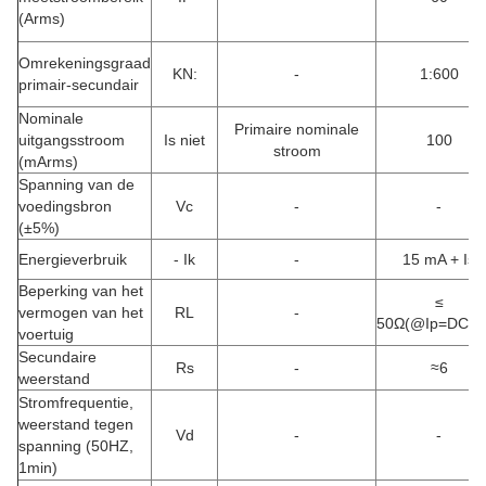
(Arms)
Omrekeningsgraad
KN:
-
1:600
primair-secundair
Nominale
Primaire nominale
uitgangsstroom
Is niet
100
stroom
(mArms)
Spanning van de
voedingsbron
Vc
-
-
(±5%)
Energieverbruik
- Ik
-
15 mA + Is
Beperking van het
≤
vermogen van het
RL
-
50Ω(@Ip=DC60
voertuig
Secundaire
Rs
-
≈6
weerstand
Stromfrequentie,
weerstand tegen
Vd
-
-
spanning (50HZ,
1min)