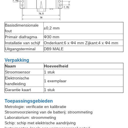
Basisdimensionale
±0,2 mm
fout
Primair diafragma
Φ30 mm
Installatie van schijf
Onderkant:6 x Φ4 mm Zijkant:4 x Φ4 mm
Uitgangsterminal
DB9 MALE
Verpakking
Naam
Hoeveelheid
Stroomsensor
1 stuk
Elektronische
1 exemplaar
handleiding
Garantie kaart
1 stuk
Toepassingsgebieden
Metrologie: verificatie en kalibratie
Stroomvoorziening van de batterij: stroommeting
Laboratorium: stroommeting
Schip: schip met elektrische aandrijving