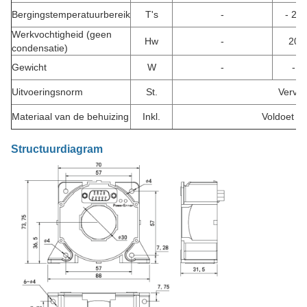
Bergingstemperatuurbereik
T's
-
- 25
Werkvochtigheid (geen
Hw
-
20
condensatie)
Gewicht
W
-
-
Uitvoeringsnorm
St.
Vervaa
Materiaal van de behuizing
Inkl.
Voldoet a
Structuurdiagram