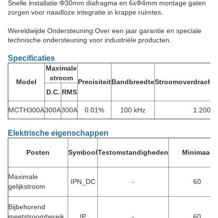
Snelle installatie:Φ30mm diafragma en 6xΦ4mm montage gaten
zorgen voor naadloze integratie in krappe ruimtes.
Wereldwijde Ondersteuning:Over een jaar garantie en speciale
technische ondersteuning voor industriële producten.
Specificaties
Maximale
stroom
Model
Precisiteit
Bandbreedte
Stroomoverdracht
D.C.
RMS
MCTH300A
300A
300A
0.01%
100 kHz
1:2000
Elektrische eigenschappen
Posten
Symbool
Testomstandigheden
Minimaal
Maximale
IPN_DC
-
60
gelijkstroom
Bijbehorend
meetstroombereik
IP
-
60