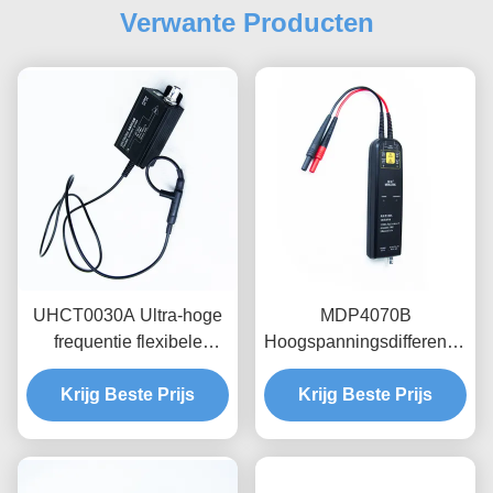
Verwante Producten
UHCT0030A Ultra-hoge
MDP4070B
frequentie flexibele
Hoogspanningsdifferentiële
stroomsonde met
sondes, 700V bereik,
Krijg Beste Prijs
200mV/A hoge
100MHz bandbreedte
Krijg Beste Prijs
gevoeligheid 50MHz
zwevende meting voor
bandbreedte en 3,5 mm
power electronics
ultra-dunne sonde ring