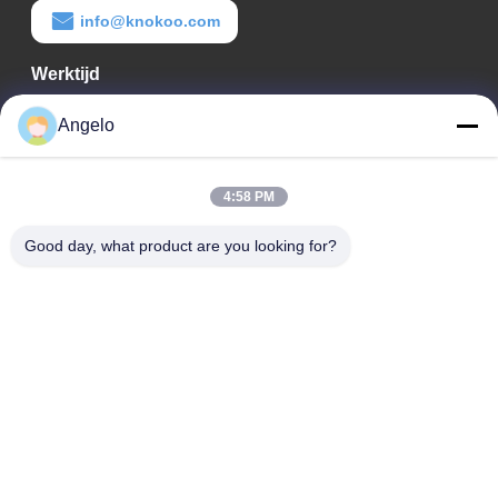
info@knokoo.com
Werktijd
08:00-18:00
Angelo
Ons adres
4:58 PM
Bedrijfadres
Kamer 1508, Taojing Business Building, Minbao Road, Minzhi
Good day, what product are you looking for?
Street, Longhua District, Shenzhen City, provincie Guangdong
Fabrieksadres
Longhua District, Shenzhen City, provincie Guangdong
Tel.
0086-755-29004522