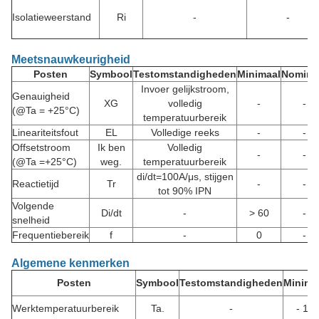
Isolatieweerstand
Ri
-
-
Meetsnauwkeurigheid
Posten
Symbool
Testomstandigheden
Minimaal
Nomina
Invoer gelijkstroom,
Genauigheid
XG
volledig
-
-
(@Ta = +25°C)
temperatuurbereik
Lineariteitsfout
EL
Volledige reeks
-
-
Offsetstroom
Ik ben
Volledig
-
-
(@Ta =+25°C)
weg.
temperatuurbereik
di/dt=100A/μs, stijgen
Reactietijd
Tr
-
-
tot 90% IPN
Volgende
Di/dt
-
> 60
-
snelheid
Frequentiebereik
f
-
0
-
Algemene kenmerken
Posten
Symbool
Testomstandigheden
Minima
Werktemperatuurbereik
Ta.
-
- 10