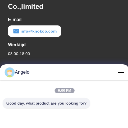
Co.,limited
E-mail
info@knokoo.com
Werktijd
08:00-18:00
Ons adres
Angelo
Bedrijfadres
Kamer 1508, Taojing Business Building, Minbao Road, Minzhi
6:00 PM
Street, Longhua District, Shenzhen City, provincie Guangdong
Fabrieksadres
Good day, what product are you looking for?
Longhua District, Shenzhen City, provincie Guangdong
Tel.