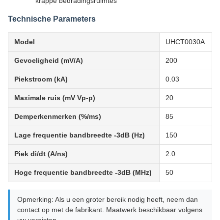
krappe bedradingsruimtes
Technische Parameters
Model
UHCT0030A
Gevoeligheid (mV/A)
200
Piekstroom (kA)
0.03
Maximale ruis (mV Vp-p)
20
Demperkenmerken (%/ms)
85
Lage frequentie bandbreedte -3dB (Hz)
150
Piek di/dt (A/ns)
2.0
Hoge frequentie bandbreedte -3dB (MHz)
50
Opmerking: Als u een groter bereik nodig heeft, neem dan
contact op met de fabrikant. Maatwerk beschikbaar volgens