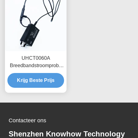
UHCT0060A
Breedbandstroomprobe
100mV/A Gevoeligheid
Krijg Beste Prijs
voor
condensatorontladingsanalyse
Industrieel
temperatuurbestendig
ontwerp
Contacteer ons
Shenzhen Knowhow Technology