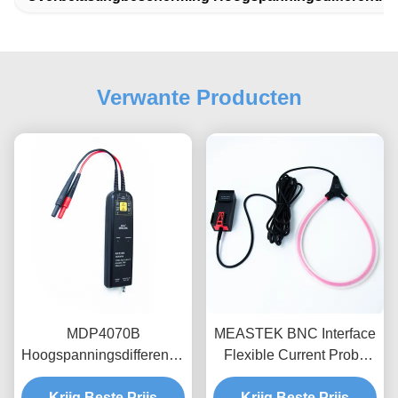
Verwante Producten
MDP4070B
MEASTEK BNC Interface
Hoogspanningsdifferentiële
Flexible Current Probe
sondes, 700V bereik,
LCTB-serie Aanpasbare
100MHz bandbreedte
Krijg Beste Prijs
Flexible Rogowski Coil
Krijg Beste Prijs