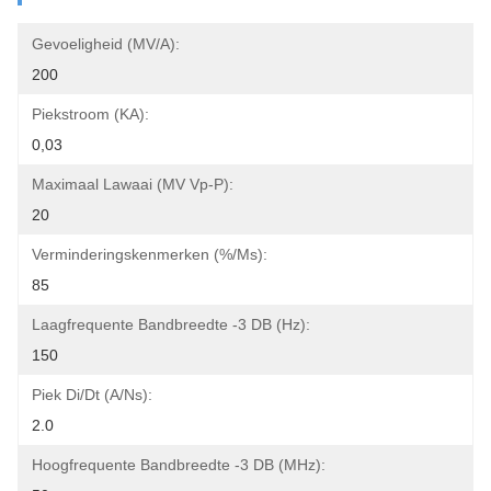
Gevoeligheid (mV/A):
200
Piekstroom (KA):
0,03
Maximaal Lawaai (mV Vp-P):
20
Verminderingskenmerken (%/ms):
85
Laagfrequente Bandbreedte -3 DB (Hz):
150
Piek Di/dt (A/ns):
2.0
Hoogfrequente Bandbreedte -3 DB (MHz):