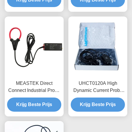
zwevende meting voor
Probe
power electronics
MEASTEK Direct
UHCT0120A High
Connect Industrial Probe
Dynamic Current Probe
LCTD-serie Lage
0.12kA Peak 70%/ms
frequentie Flexible
Krijg Beste Prijs
Verdunning, Anti-
Krijg Beste Prijs
Current Probe, Global
interferentieontwerp
Voltage Adaptation