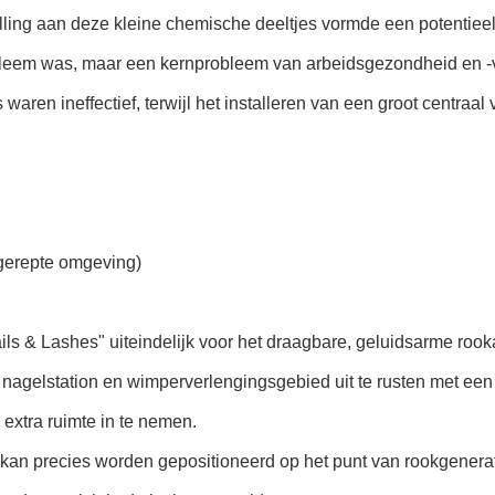
lling aan deze kleine chemische deeltjes vormde een potentiee
robleem was, maar een kernprobleem van arbeidsgezondheid en -v
waren ineffectief, terwijl het installeren van een groot centraal
gerepte omgeving)
ils & Lashes" uiteindelijk voor het draagbare, geluidsarme ro
nagelstation en wimperverlengingsgebied uit te rusten met ee
extra ruimte in te nemen.
kan precies worden gepositioneerd op het punt van rookgenerati