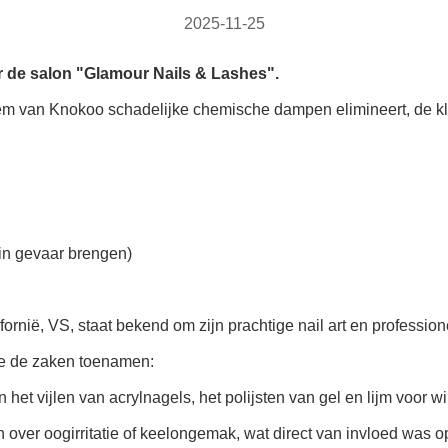
2025-11-25
 de salon "Glamour Nails & Lashes".
em van Knokoo schadelijke chemische dampen elimineert, de kl
in gevaar brengen)
ornië, VS, staat bekend om zijn prachtige nail art en profess
te de zaken toenamen:
t vijlen van acrylnagels, het polijsten van gel en lijm voor w
over oogirritatie of keelongemak, wat direct van invloed was o