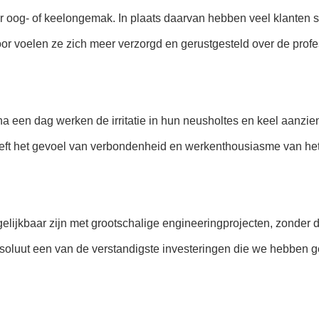
oog- of keelongemak. In plaats daarvan hebben veel klanten sp
 voelen ze zich meer verzorgd en gerustgesteld over de profess
na een dag werken de irritatie in hun neusholtes en keel aanzien
eeft het gevoel van verbondenheid en werkenthousiasme van he
lijkbaar zijn met grootschalige engineeringprojecten, zonder de
bsoluut een van de verstandigste investeringen die we hebben g