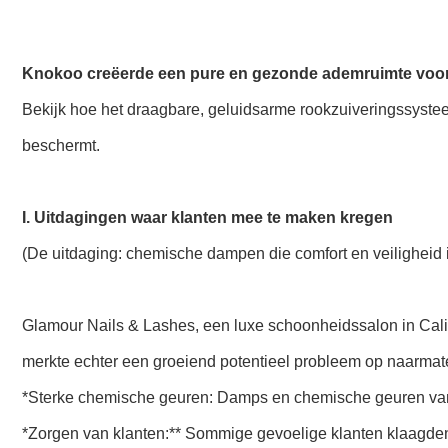
Knokoo creëerde een pure en gezonde ademruimte voor
Bekijk hoe het draagbare, geluidsarme rookzuiveringssyste
beschermt.
I. Uitdagingen waar klanten mee te maken kregen
(De uitdaging: chemische dampen die comfort en veiligheid 
Glamour Nails & Lashes, een luxe schoonheidssalon in Calif
merkte echter een groeiend potentieel probleem op naarma
*Sterke chemische geuren: Damps en chemische geuren van he
*Zorgen van klanten:** Sommige gevoelige klanten klaagden 