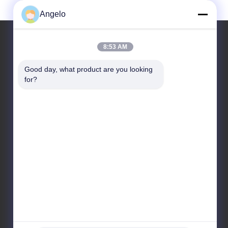
Angelo
8:53 AM
Ons Adres
Good day, what product are you looking 
for?
Bedrijfadres
Kamer 1508, Taojing Business Building, Minbao Road, Minzhi
Street, Longhua District, Shenzhen City, Provincie
Guangdong
Fabrieksadres
Longhua District, Shenzhen City, Provincie Guangdong
Tel.
86-0755-29004522